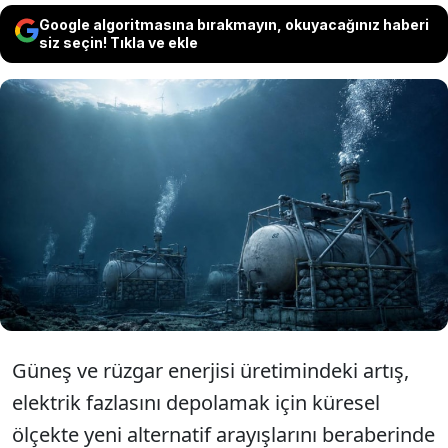
Google algoritmasına bırakmayın, okuyacağınız haberi
siz seçin! Tıkla ve ekle
Girişim şirketi BaroMar, Kıbrıs kıyılarında
deniz tabanına yerleştirilen beton ve çelik
tanklarla yenilenebilir enerjiyi depolayacak
su altı batarya sistemini test etmeye
başladı.
Güneş ve rüzgar enerjisi üretimindeki artış,
elektrik fazlasını depolamak için küresel
ölçekte yeni alternatif arayışlarını beraberinde