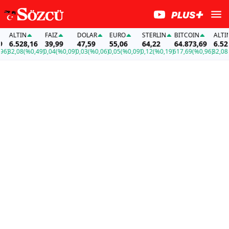
ALTIN
FAİZ
DOLAR
EURO
STERLIN
BITCOIN
ALTIN
6.528,16
39,99
47,59
55,06
64,22
64.873,69
6.528,
)
32,08
(%0,49)
0,04
(%0,09)
0,03
(%0,06)
0,05
(%0,09)
0,12
(%0,19)
617,69
(%0,96)
32,08
(%