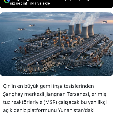
siz seçin! Tıkla ve ekle
Çin, küresel denizcilik sektöründe ezber
bozacak, bilim kurgu filmlerini
aratmayan devasa bir nükleer yüzen
ada projesini tanıttı.
Çin’in en büyük gemi inşa tesislerinden
Şanghay merkezli Jiangnan Tersanesi, erimiş
tuz reaktörleriyle (MSR) çalışacak bu yenilikçi
açık deniz platformunu Yunanistan'daki