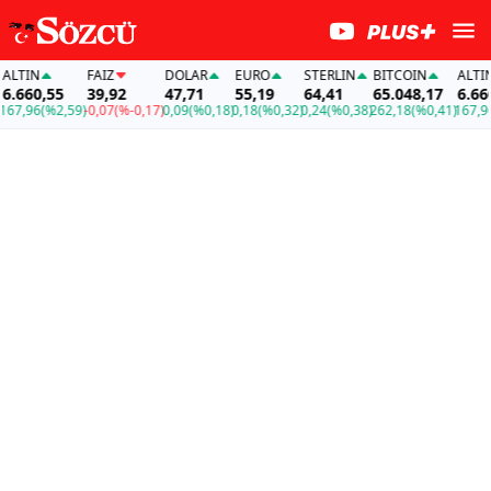
TIN
FAİZ
DOLAR
EURO
STERLIN
BITCOIN
ALTIN
660,55
39,92
47,71
55,19
64,41
65.048,17
6.660,
7,96
(%2,59)
-0,07
(%-0,17)
0,09
(%0,18)
0,18
(%0,32)
0,24
(%0,38)
262,18
(%0,41)
167,96
(%