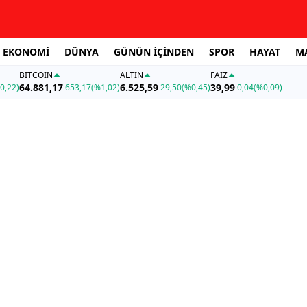
EKONOMİ
DÜNYA
GÜNÜN İÇİNDEN
SPOR
HAYAT
M
BITCOIN
ALTIN
FAİZ
64.881,17
6.525,59
39,99
0,22)
653,17
(%1,02)
29,50
(%0,45)
0,04
(%0,09)