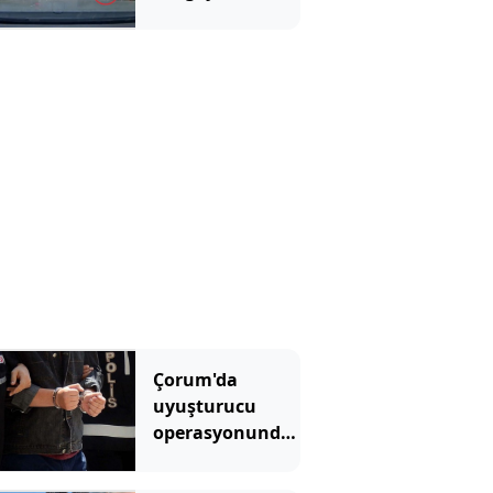
bir de üstüne
testereyle
kovaladı
Çorum'da
uyuşturucu
operasyonunda
yakalanan 4
zanlı tutuklandı