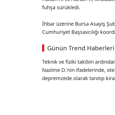
fuhşa sürükledi.
İhbar üzerine Bursa Asayiş Şu
Cumhuriyet Başsavcılığı koordi
ABERİ OKU
➜
Günün Trend Haberleri
Teknik ve fiziki takibin ardından
SÖZCÜ SON DAKİKA
Nazime D.'nin ifadelerinde, otel
depremzede olarak tanıtıp kirala