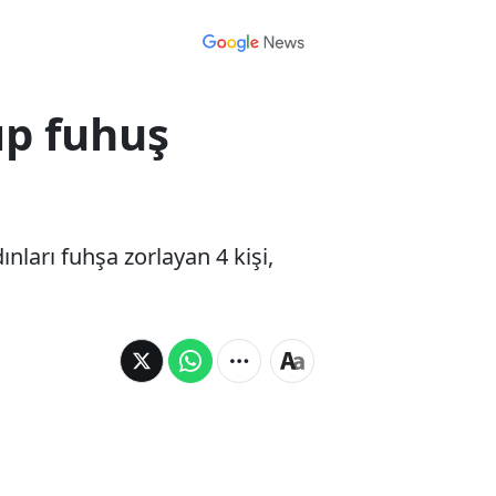
ıp fuhuş
nları fuhşa zorlayan 4 kişi,