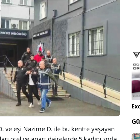
Bursa'da kendilerini depremzede olarak tanıtıp
kiraladıkları apart dairelerde kadınları fuhşa
zorlayan 4 kişi, gözaltına alındı.
Exc
Gü
. ve eşi Nazime D. ile bu kentte yaşayan
arı otel ve apart dairelerde 5 kadını zorla