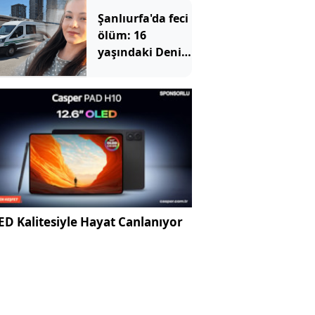
Şanlıurfa'da feci
ölüm: 16
yaşındaki Deniz
balkondan
düşerek
hayatını
kaybetti
D Kalitesiyle Hayat Canlanıyor