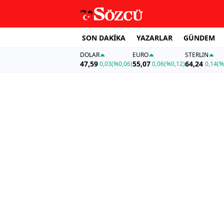
SON DAKİKA
YAZARLAR
GÜNDEM
DOLAR
EURO
STERLIN
47,59
55,07
64,24
0,03
(%0,06)
0,06
(%0,12)
0,14
(%