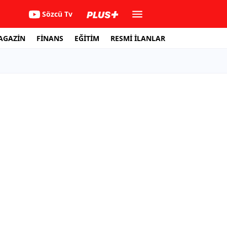
Sözcü Tv
AGAZİN
FİNANS
EĞİTİM
RESMİ İLANLAR