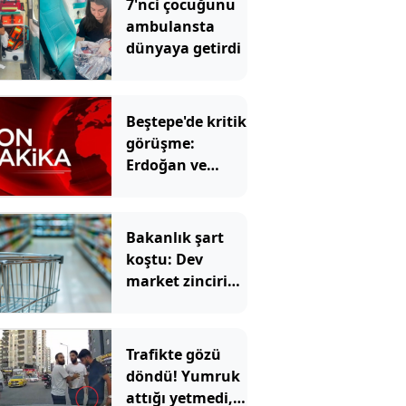
7'nci çocuğunu
ambulansta
dünyaya getirdi
Beştepe'de kritik
görüşme:
Erdoğan ve
Bahçeli bir
araya gelecek
Bakanlık şart
koştu: Dev
market zinciri
onlarca şubesini
devredecek
Trafikte gözü
döndü! Yumruk
attığı yetmedi,