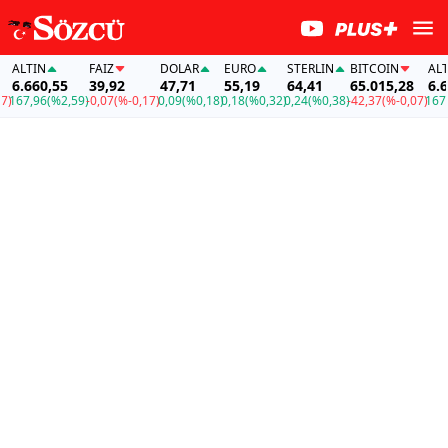
ALTIN
FAİZ
DOLAR
EURO
STERLIN
BITCOIN
ALTI
6.660,55
39,92
47,71
55,19
64,41
65.015,28
6.66
167,96
(%2,59)
-0,07
(%-0,17)
0,09
(%0,18)
0,18
(%0,32)
0,24
(%0,38)
-42,37
(%-0,07)
167,9