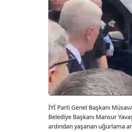
İYİ Part
Büyükşeh
eşlik et
dikkat çe
İYİ Parti Genel Başkanı Müsava
Belediye Başkanı Mansur Yava
ardından yaşanan uğurlama anı