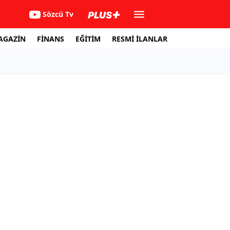
Sözcü Tv
AGAZİN
FİNANS
EĞİTİM
RESMİ İLANLAR