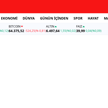
EKONOMİ
DÜNYA
GÜNÜN İÇİNDEN
SPOR
HAYAT
M
BITCOIN
ALTIN
FAİZ
64.375,52
6.497,64
39,99
%0,12)
-524,25
(%-0,81)
1,55
(%0,02)
0,04
(%0,09)