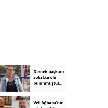
Dernek başkanı
sokakta ölü
bulunmuştu!
Ağabeyi ve 4 kişi
tutuklandı
Veli Ağbaba'nın