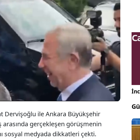
i Genel Başkanı Müsavat Dervişoğlu'nun Ankara
ir Belediye Başkanı Mansur Yavaş'a araca kadar
me ısrarı üzerine aralarında gerçekleşen diyalog
kti.
İnc
Gü
t Dervişoğlu ile Ankara Büyükşehir
ş arasında gerçekleşen görüşmenin
 sosyal medyada dikkatleri çekti.