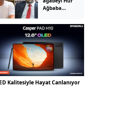
ağabeyi Hür
Ağbaba
tutuklandı
D Kalitesiyle Hayat Canlanıyor