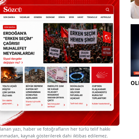
OLE
nan yazı, haber ve fotoğrafların her türlü telif hakkı
 alınmadan, kaynak gösterilerek dahi iktibas edilemez.