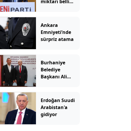
miktarı belli
oldu
Ankara
Emniyeti’nde
sürpriz atama
Burhaniye
Belediye
Başkanı Ali
Kemal Deveciler
Yeni Parti'ye
katıldı
Erdoğan Suudi
Arabistan'a
gidiyor