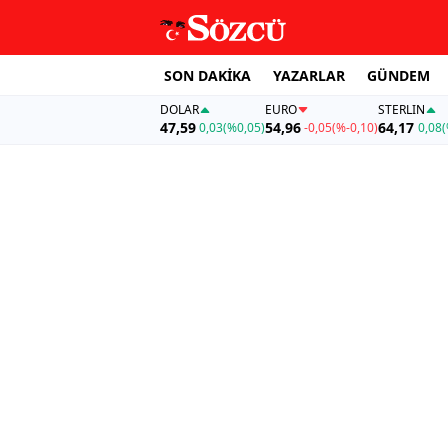
SON DAKİKA
YAZARLAR
GÜNDEM
DOLAR
EURO
STERLIN
47,59
54,96
64,17
0,03
(%0,05)
-0,05
(%-0,10)
0,08
(