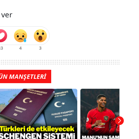
 ver
ÜN MANŞETLERİ