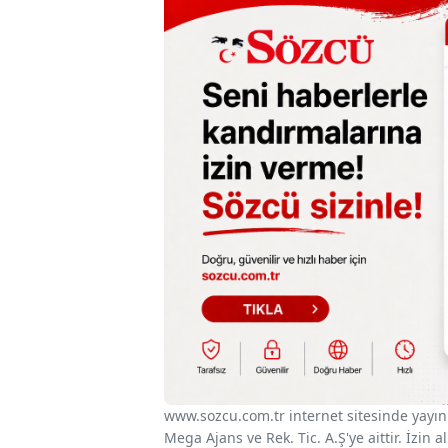
www.sozcu.com.tr internet sitesinde yayınla
Mega Ajans ve Rek. Tic. A.Ş'ye aittir. İzin