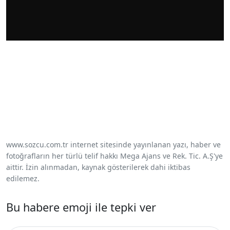
www.sozcu.com.tr internet sitesinde yayınlanan yazı, haber ve
fotoğrafların her türlü telif hakkı Mega Ajans ve Rek. Tic. A.Ş'ye
aittir. İzin alınmadan, kaynak gösterilerek dahi iktibas
edilemez.
Bu habere emoji ile tepki ver