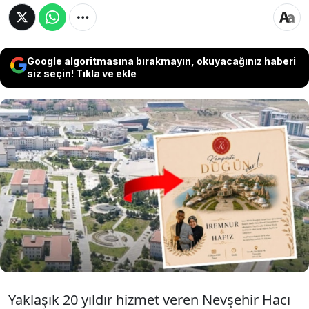
Google algoritmasına bırakmayın, okuyacağınız haberi
siz seçin! Tıkla ve ekle
Nevşehir Hacı Bektaş Veli Üniversitesi'nde
Samsunlu İremnur Şen ile Sudanlı Hafız
Ahmed'in düğünü yapılacak. Düğünde güzel
sanatlar fakültesinin müzik kulübü de sahne
alacak.
Yaklaşık 20 yıldır hizmet veren Nevşehir Hacı