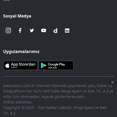
Sosyal Medya
Uygulamalarımız
www.sozcu.com.tr internet sitesinde yayınlanan yazı, haber ve
fotoğrafların her türlü telif hakkı Mega Ajans ve Rek. Tic. A.Ş'ye
aittir. İzin alınmadan, kaynak gösterilerek dahi
iktibas edilemez.
Copyright © 2023 - Tüm hakları saklıdır. Mega Ajans ve Rek.
Tic. A.Ş.
360p
Loaded
:
Sesi