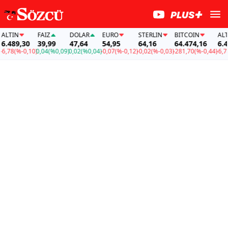
IN
FAİZ
DOLAR
EURO
STERLIN
BITCOIN
ALTIN
489,30
39,99
47,64
54,95
64,16
64.474,16
6.489,
8
(%-0,10)
0,04
(%0,09)
0,02
(%0,04)
-0,07
(%-0,12)
-0,02
(%-0,03)
-281,70
(%-0,44)
-6,78
(%-