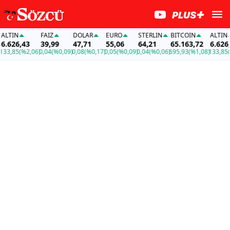
LTIN
FAİZ
DOLAR
EURO
STERLIN
BITCOIN
ALTIN
.626,43
39,99
47,71
55,06
64,21
65.163,72
6.626,4
3,85
(%2,06)
0,04
(%0,09)
0,08
(%0,17)
0,05
(%0,09)
0,04
(%0,06)
695,93
(%1,08)
133,85
(%