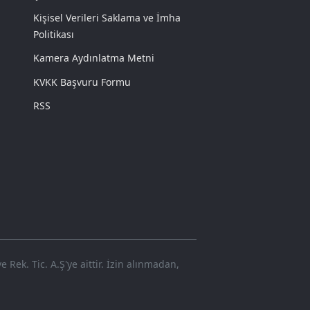
Kişisel Verileri Saklama ve İmha
Politikası
Kamera Aydınlatma Metni
KVKK Başvuru Formu
RSS
Rek. Tic. A.Ş'ye aittir. İzin alınmadan,