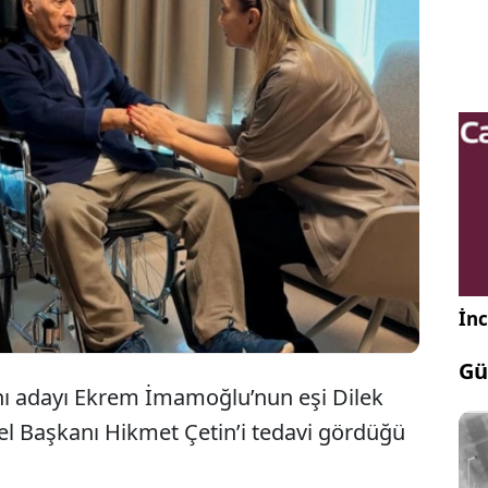
m İmamoğlu’nun eşi Dilek Kaya İmamoğlu, tedavi
 eski CHP Genel Başkanı Hikmet Çetin’i hastanede
et ederek geçmiş olsun dileklerini iletti.
İnc
Gü
ı adayı Ekrem İmamoğlu’nun eşi Dilek
 Başkanı Hikmet Çetin’i tedavi gördüğü