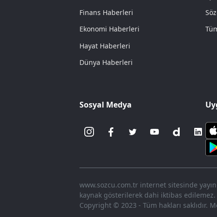
Finans Haberleri
Söz
Ekonomi Haberleri
Tüm
Hayat Haberleri
Dünya Haberleri
Sosyal Medya
Uy
www.sozcu.com.tr internet sitesinde yayınla
kaynak gösterilerek dahi iktibas edilemez.
Copyright © 2023 - Tüm hakları saklıdır. Me