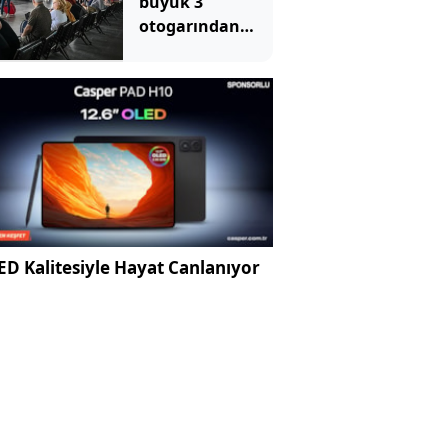
büyük 3
otogarından
biriydi: Tahliye
kararı verildi
D Kalitesiyle Hayat Canlanıyor