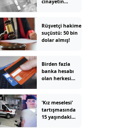
cinayetin
şüphelileri
yakalandı
Rüşvetçi hakime
suçüstü: 50 bin
dolar almış!
Birden fazla
banka hesabı
olan herkesi
ilgilendiriyor
'Kız meselesi'
tartışmasında
15 yaşındaki
çocuğu
kalbinden