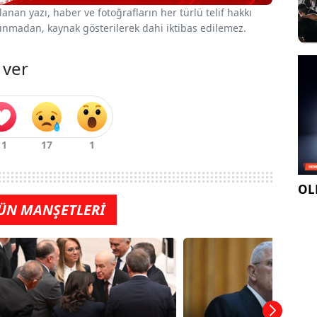
nan yazı, haber ve fotoğrafların her türlü telif hakkı
 alınmadan, kaynak gösterilerek dahi iktibas edilemez.
 ver
OLE
ÜN MANŞETLERİ