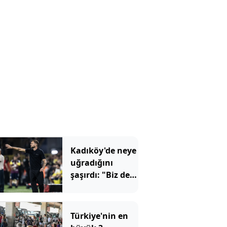
bıçakladılar
Kadıköy'de neye
uğradığını
şaşırdı: "Biz de
insanız"
Türkiye'nin en