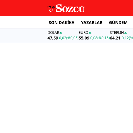
SON DAKİKA
YAZARLAR
GÜNDEM
DOLAR
EURO
STERLIN
47,59
55,09
64,21
0,02
(%0,05)
0,08
(%0,15)
0,12
(%