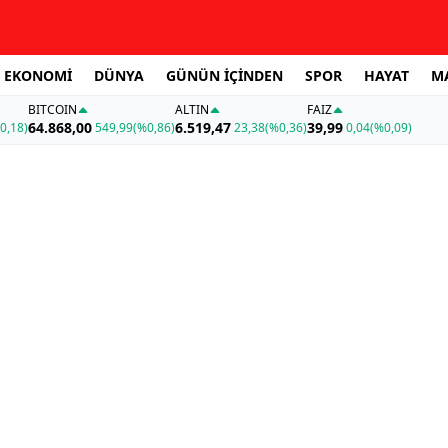
EKONOMİ
DÜNYA
GÜNÜN İÇİNDEN
SPOR
HAYAT
M
BITCOIN
ALTIN
FAİZ
64.868,00
6.519,47
39,99
0,18)
549,99
(%0,86)
23,38
(%0,36)
0,04
(%0,09)