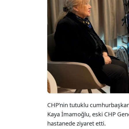
Ekre
gören
ziyar
CHP’nin tutuklu cumhurbaşkan
Kaya İmamoğlu, eski CHP Genel
hastanede ziyaret etti.