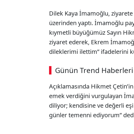
Dilek Kaya İmamoğlu, ziyarete 
üzerinden yaptı. İmamoğlu pay
kıymetli büyüğümüz Sayın Hikm
ziyaret ederek, Ekrem İmamoğ
dileklerimi ilettim” ifadelerini k
ABERİ OKU
➜
Günün Trend Haberleri
Açıklamasında Hikmet Çetin’in 
SÖZCÜ SON DAKİKA
emek verdiğini vurgulayan İma
diliyor; kendisine ve değerli eşi
günler temenni ediyorum” dedi