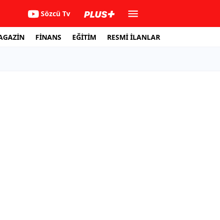
Sözcü Tv
AGAZİN
FİNANS
EĞİTİM
RESMİ İLANLAR