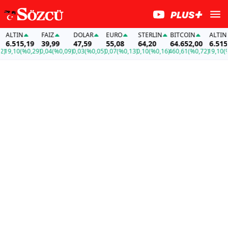
LTIN
FAİZ
DOLAR
EURO
STERLIN
BITCOIN
ALTIN
.515,19
39,99
47,59
55,08
64,20
64.652,00
6.515,19
,10
(%0,29)
0,04
(%0,09)
0,03
(%0,05)
0,07
(%0,13)
0,10
(%0,16)
460,61
(%0,72)
19,10
(%0,2