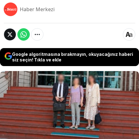
Haber Merkezi
Google algoritmasına bırakmayın, okuyacağınız haberi
siz seçin! Tıkla ve ekle
Yapay zekâ desteğiyle hazırlanan bir savunma
dilekçesinde yer alan Yargıtay kararlarının
künyelerinin hatalı çıkması, 25 yıllık bir avukat
hakkında hem savcılık hem de baro soruşturması
başlatılmasına neden oldu. Avukat, “Daire
numaraları ve karar künyeleri yanlış yazılmıştı.
İçerik doğruydu, numaralar yanlıştı. Ortada sehven
yapılmış bir hata var. Kasıt yok” sözleriyle kendisini