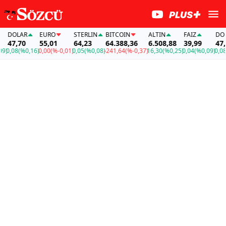
DOLAR
EURO
STERLIN
BITCOIN
ALTIN
FAİZ
DOLA
47,70
55,01
64,23
64.388,36
6.508,88
39,99
47,7
)
0,08
(%0,16)
0,00
(%-0,01)
0,05
(%0,08)
-241,64
(%-0,37)
16,30
(%0,25)
0,04
(%0,09)
0,08
(%