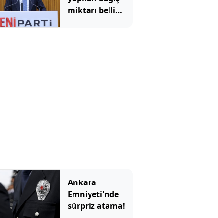
miktarı belli
oldu
Ankara
Emniyeti'nde
sürpriz atama!