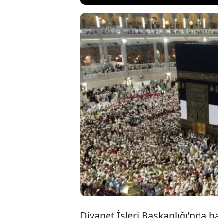
Diyanet İşleri Ba
atılan iddialar k
içinde defalarca 
yakınlarının da 
götürüldüğü öne
Diyanet İşleri Başkanlığı’nda h