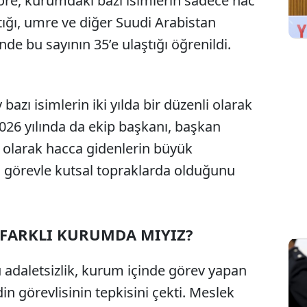
öre, kurumdaki bazı isimlerin sadece hac
ktığı, umre ve diğer Suudi Arabistan
de bu sayının 35’e ulaştığı öğrenildi.
bazı isimlerin iki yılda bir düzenli olarak
2026 yılında da ekip başkanı, başkan
 olarak hacca gidenlerin büyük
ı görevle kutsal topraklarda olduğunu
 FARKLI KURUMDA MIYIZ?
 adaletsizlik, kurum içinde görev yapan
in görevlisinin tepkisini çekti. Meslek