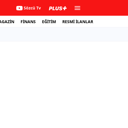
Sözcü Tv
AGAZİN
FİNANS
EĞİTİM
RESMİ İLANLAR