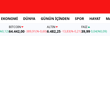
EKONOMİ
DÜNYA
GÜNÜN İÇİNDEN
SPOR
HAYAT
M
BITCOIN
ALTIN
FAİZ
64.442,00
6.482,25
39,99
%0,12)
-389,91
(%-0,60)
-13,83
(%-0,21)
0,04
(%0,09)