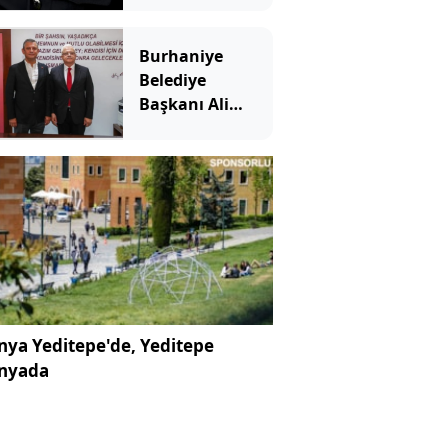
Burhaniye
Belediye
Başkanı Ali
Kemal Deveciler
Yeni Parti'ye
katıldı
ya Yeditepe'de, Yeditepe
nyada