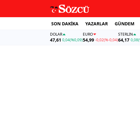
SON DAKİKA
YAZARLAR
GÜNDEM
DOLAR
EURO
STERLIN
47,61
54,99
64,17
0,04
(%0,09)
-0,02
(%-0,04)
0,08
(