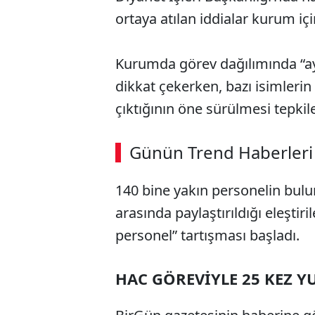
ortaya atılan iddialar kurum içi
Kurumda görev dağılımında “ayr
dikkat çekerken, bazı isimlerin 
çıktığının öne sürülmesi tepkiler
ABERİ OKU
➜
Günün Trend Haberleri
00:02
/ 09:08
140 bine yakın personelin bulun
arasında paylaştırıldığı eleştiri
personel” tartışması başladı.
HAC GÖREVİYLE 25 KEZ YU