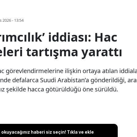
s 2026 - 13:54
ımcılık’ iddiası: Hac
eri tartışma yarattı
ac görevlendirmelerine ilişkin ortaya atılan iddia
içinde defalarca Suudi Arabistan’a gönderildiği, ar
ız şekilde hacca götürüldüğü öne sürüldü.
okuyacağınız haberi siz seçin! Tıkla ve ekle