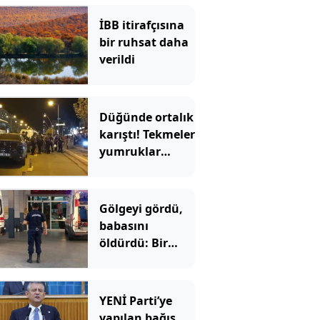
İBB itirafçısına
bir ruhsat daha
verildi
Düğünde ortalık
karıştı! Tekmeler
yumruklar
havada uçuştu
Gölgeyi gördü,
babasını
öldürdü: Bir
anlık hata
faciaya dönüştü
YENİ Parti’ye
yapılan bağış