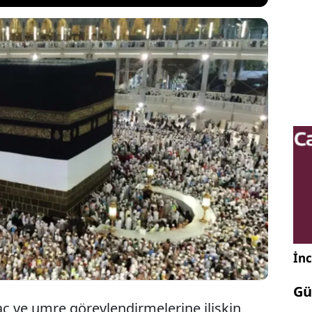
şkanlığı’nda hac görevlendirmelerine ilişkin ortaya
urum içinde tartışma yarattı. Bazı personelin yıllar
Suudi Arabistan’a gönderildiği, aralarında yönetici
bulunduğu bazı isimlerin kurasız şekilde hacca
 sürüldü.
İnc
Gü
ac ve umre görevlendirmelerine ilişkin