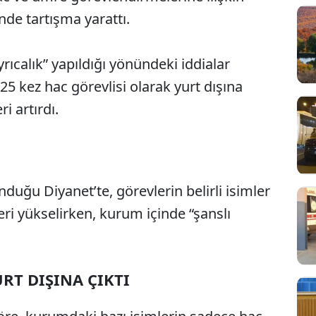
nde tartışma yarattı.
ıcalık” yapıldığı yönündeki iddialar
25 kez hac görevlisi olarak yurt dışına
i artırdı.
duğu Diyanet’te, görevlerin belirli isimler
Sesi Aç
leri yükselirken, kurum içinde “şanslı
RT DIŞINA ÇIKTI