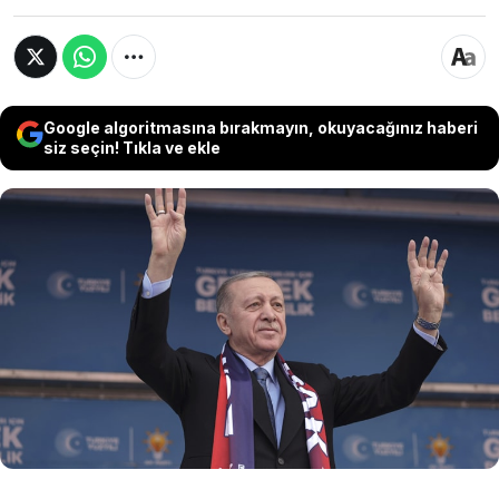
Google algoritmasına bırakmayın, okuyacağınız haberi
siz seçin! Tıkla ve ekle
Erdoğan, sandığa 49 gün kala ilk mitingini yaptı.
İlk kez bir aday tanıtım toplantısını açık havada
gerçekleştiren Cumhurbaşkanı, genel seçim
öncesi açıkladığı 'doğalgaz müjdesi'nin sandık
sonrası rafa kalkacağına işaret etti. Nisandan
sonra faturalardaki 25 metreküplük Hazine
desteği tarih oluyor.