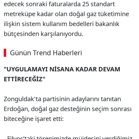
edecek sonraki faturalarda 25 standart
metreküpe kadar olan doğal gaz tüketimine
ilişkin sistem kullanım bedelleri bakanlık
bütçesinden karşılanıyordu.
Günün Trend Haberleri
00:02
/ 09:15
"UYGULAMAYI NİSANA KADAR DEVAM
Sesi Aç
ETTİRECEĞİZ"
Zonguldak'ta partisinin adaylarını tanıtan
Erdoğan, doğal gaz desteğinin seçim sonrası
biteceğine işaret etti:
- Filyos’taki törenimizde müjdesini verdiğimiz