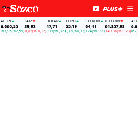
TIN
FAİZ
DOLAR
EURO
STERLIN
BITCOIN
ALTIN
660,55
39,92
47,71
55,19
64,41
64.857,98
6.660,
,96
(%2,59)
-0,07
(%-0,17)
0,09
(%0,18)
0,18
(%0,32)
0,24
(%0,38)
-149,38
(%-0,23)
167,96
(