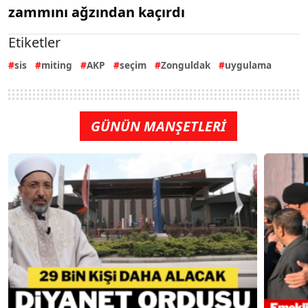
zammını ağzından kaçırdı
Etiketler
sis
miting
AKP
seçim
Zonguldak
uygulama
GÜNÜN MANŞETLERİ