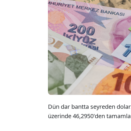
Dol
edi
53,
Dün dar bantta seyreden dola
üzerinde 46,2950'den tamamla