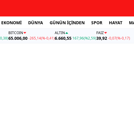
EKONOMİ
DÜNYA
GÜNÜN İÇİNDEN
SPOR
HAYAT
M
BITCOIN
ALTIN
FAİZ
65.006,00
6.660,55
39,92
0,38)
-265,14
(%-0,41)
167,96
(%2,59)
-0,07
(%-0,17)