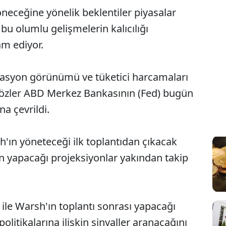
eceğine yönelik beklentiler piyasalar
 bu olumlu gelişmelerin kalıcılığı
am ediyor.
nflasyon görünümü ve tüketici harcamaları
özler ABD Merkez Bankasının (Fed) bugün
na çevrildi.
h'ın yöneteceği ilk toplantıdan çıkacak
ın yapacağı projeksiyonlar yakından takip
i ile Warsh'ın toplantı sonrası yapacağı
itikalarına ilişkin sinyaller aranacağını