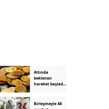
Altında
beklenen
hareket başladı!
Gram altın hızla
yükseliyor
Birleşmeyle 48