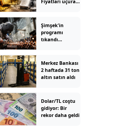
Fiyatları uçuran
5 kritik gelişme
Şimşek'in
programı
tıkandı
değiştirin
Merkez Bankası
2 haftada 31 ton
altın satın aldı
Dolar/TL coştu
gidiyor: Bir
rekor daha geldi