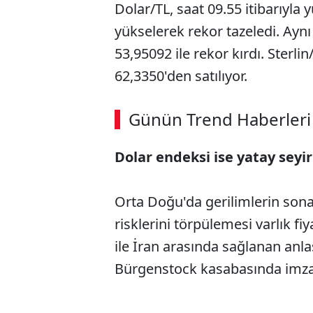
Dolar/TL, saat 09.55 itibarıyla 
yükselerek rekor tazeledi. Aynı
53,95092 ile rekor kırdı. Sterl
62,3350'den satılıyor.
ABERİ OKU
➜
Günün Trend Haberleri
00:02
/ 08:43
Dolar endeksi ise yatay seyi
Orta Doğu'da gerilimlerin sona
risklerini törpülemesi varlık fi
ile İran arasında sağlanan anl
Bürgenstock kasabasında imza