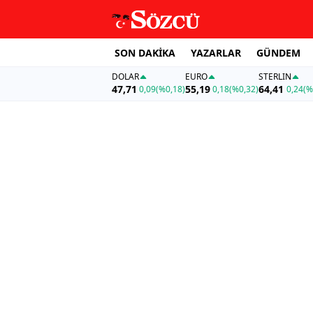
SON DAKİKA
YAZARLAR
GÜNDEM
DOLAR
EURO
STERLIN
47,71
55,19
64,41
0,09
(%0,18)
0,18
(%0,32)
0,24
(%