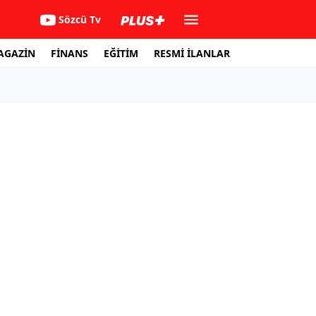
Sözcü Tv
AGAZİN
FİNANS
EĞİTİM
RESMİ İLANLAR