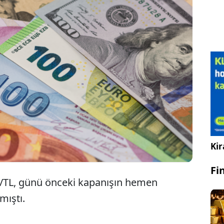
ar ve euro rekor üstüne rekor kırmaya devam
yor. Dolar/TL, 46,31 ile rekor tazelerken, euro/TL ise
95 seviyesine yükselerek rekor kırdı.
Kir
Fi
r/TL, günü önceki kapanışın hemen
mıştı.