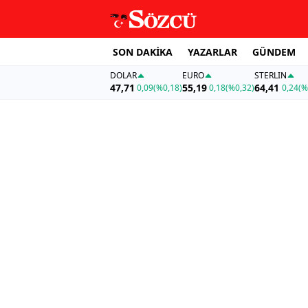
SON DAKİKA
YAZARLAR
GÜNDEM
DOLAR
EURO
STERLIN
47,71
55,19
64,41
0,09
(%0,18)
0,18
(%0,32)
0,24
(%