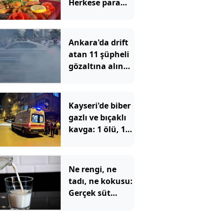
Herkese para
verildi
Ankara'da drift
atan 11 şüpheli
gözaltına alındı,
sürücülere ağır
ceza
Kayseri'de biber
gazlı ve bıçaklı
kavga: 1 ölü, 1
yaralı
Ne rengi, ne
tadı, ne kokusu:
Gerçek süt
sadece böyle
anlaşılıyor