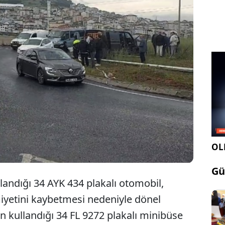
bul Sancaktepe'de sürücüsünün direksiyon
iyetini kaybettiği otomobil, dönel kavşakta
layan minibüse çarptı. Kazada 1'i çocuk 6 kişi
andı.
OLE
Gü
landığı 34 AYK 434 plakalı otomobil,
yetini kaybetmesi nedeniyle dönel
n kullandığı 34 FL 9272 plakalı minibüse