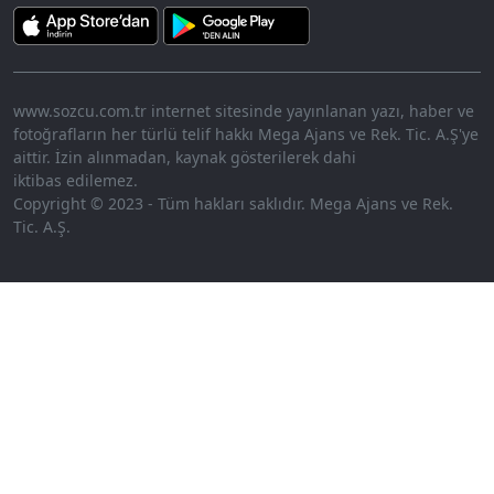
www.sozcu.com.tr internet sitesinde yayınlanan yazı, haber ve
fotoğrafların her türlü telif hakkı Mega Ajans ve Rek. Tic. A.Ş'ye
aittir. İzin alınmadan, kaynak gösterilerek dahi
iktibas edilemez.
Copyright © 2023 - Tüm hakları saklıdır. Mega Ajans ve Rek.
Tic. A.Ş.