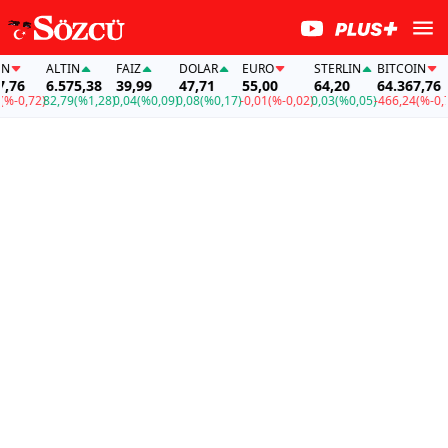
ALTIN
FAİZ
DOLAR
EURO
STERLIN
BITCOIN
A
6.575,38
39,99
47,71
55,00
64,20
64.367,76
6
,72)
82,79
(%1,28)
0,04
(%0,09)
0,08
(%0,17)
-0,01
(%-0,02)
0,03
(%0,05)
-466,24
(%-0,72)
82