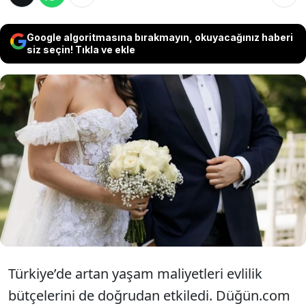
Google algoritmasına bırakmayın, okuyacağınız haberi
siz seçin! Tıkla ve ekle
Türkiye'deki düğünlerle ilgili yapılan
araştırma, toplam evlilik maliyetinin ortalama
1 milyon 800 bin TL’ye ulaştığını ortaya
koydu. Çiftlerin büyük bölümü masrafları
takılar ve aile desteğiyle karşılıyor
Türkiye’de artan yaşam maliyetleri evlilik
bütçelerini de doğrudan etkiledi. Düğün.com