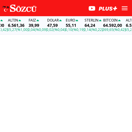
ALTIN
FAİZ
DOLAR
EURO
STERLIN
BITCOIN
ALTIN
6.561,36
39,99
47,59
55,11
64,24
64.592,00
6.561
2)
65,27
(%1,00)
0,04
(%0,09)
0,02
(%0,04)
0,10
(%0,19)
0,14
(%0,22)
269,65
(%0,42)
65,27
(