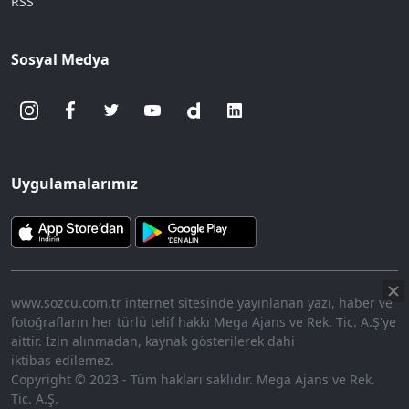
RSS
Sosyal Medya
Uygulamalarımız
www.sozcu.com.tr internet sitesinde yayınlanan yazı, haber ve
fotoğrafların her türlü telif hakkı Mega Ajans ve Rek. Tic. A.Ş'ye
aittir. İzin alınmadan, kaynak gösterilerek dahi
iktibas edilemez.
Copyright © 2023 - Tüm hakları saklıdır. Mega Ajans ve Rek.
Tic. A.Ş.
360p
Loaded
:
Sesi