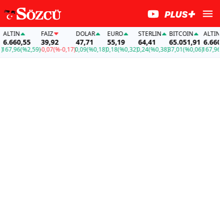
ALTIN
FAİZ
DOLAR
EURO
STERLIN
BITCOIN
ALTIN
6.660,55
39,92
47,71
55,19
64,41
65.051,91
6.660,
67,96
(%2,59)
-0,07
(%-0,17)
0,09
(%0,18)
0,18
(%0,32)
0,24
(%0,38)
37,01
(%0,06)
167,96
(