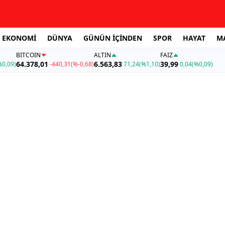
EKONOMİ
DÜNYA
GÜNÜN İÇİNDEN
SPOR
HAYAT
M
BITCOIN
ALTIN
FAİZ
64.378,01
6.563,83
39,99
%0,09)
-440,31
(%-0,68)
71,24
(%1,10)
0,04
(%0,09)