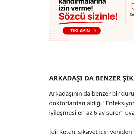
ARKADAŞI DA BENZER ŞİK
Arkadaşının da benzer bir dur
doktorlardan aldığı "Enfeksiy
iyileşmesi en az 6 ay sürer" uya
İdil Keten, şikayet için yenid