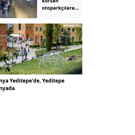
korsan
otoparkçılara
operasyon: 10
gözaltı
ya Yeditepe'de, Yeditepe
nyada