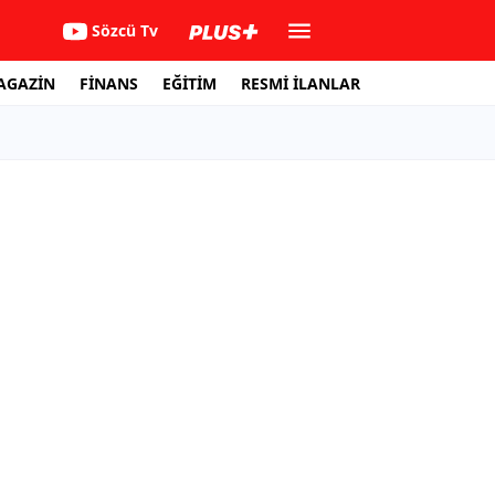
Sözcü Tv
AGAZİN
FİNANS
EĞİTİM
RESMİ İLANLAR