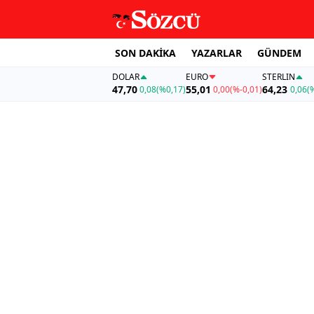
SON DAKİKA
YAZARLAR
GÜNDEM
DOLAR
EURO
STERLIN
47,70
55,01
64,23
0,08
(%0,17)
0,00
(%-0,01)
0,06
(