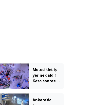
ediyor
Motosiklet iş
yerine daldı!
Kaza sonrası
bıçaklı kavga
çıktı
Ankara’da