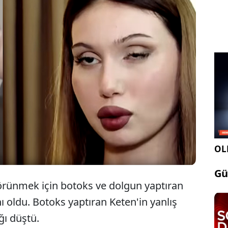
ne 3 ay kala botoks yaptıran kadının göz kapağı
 Şikayet için sahte uzmana yeniden gitmek isteyen
söz konusu ofisin apar topar kapatıldığını gördü.
OLE
Gü
örünmek için botoks ve dolgun yaptıran
 oldu. Botoks yaptıran Keten'in yanlış
ğı düştü.