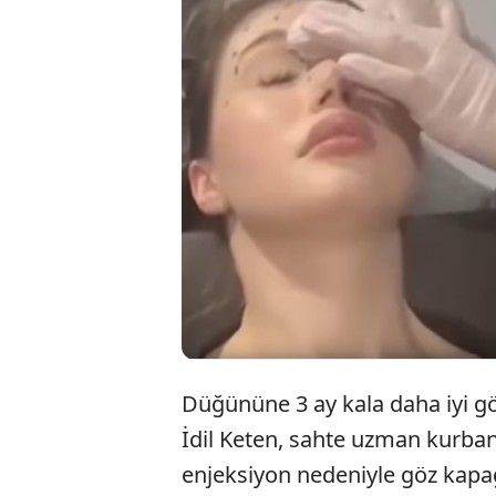
Düğünü
düştü.
kadın, 
Düğününe 3 ay kala daha iyi g
İdil Keten, sahte uzman kurbanı
enjeksiyon nedeniyle göz kapa