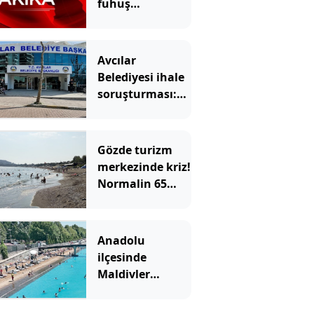
fuhuş
operasyonu:
Gözaltılar var
Avcılar
Belediyesi ihale
soruşturması:
12 şüpheli
adliyeye sevk
edildi
Gözde turizm
merkezinde kriz!
Normalin 65
katı üstünde
çıktı
Anadolu
ilçesinde
Maldivler
manzarası:
Duyan akın