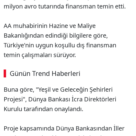
milyon avro tutarında finansman temin etti.
AA muhabirinin Hazine ve Maliye
Bakanlığından edindiği bilgilere göre,
Türkiye'nin uygun koşullu dış finansman
temin çalışmaları sürüyor.
Günün Trend Haberleri
00:02
/ 08:15
Buna göre, "Yeşil ve Geleceğin Şehirleri
Sesi Aç
Projesi", Dünya Bankası İcra Direktörleri
Kurulu tarafından onaylandı.
Proje kapsamında Dünya Bankasından İller