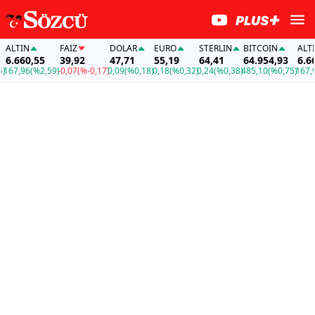
LTIN
FAİZ
DOLAR
EURO
STERLIN
BITCOIN
ALTIN
.660,55
39,92
47,71
55,19
64,41
64.954,93
6.660
67,96
(%2,59)
-0,07
(%-0,17)
0,09
(%0,18)
0,18
(%0,32)
0,24
(%0,38)
485,10
(%0,75)
167,96
(