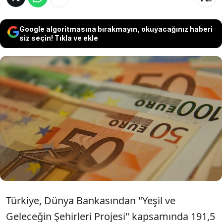
Google algoritmasına bırakmayın, okuyacağınız haberi
siz seçin! Tıkla ve ekle
Türkiye, "Yeşil ve Geleceğin Şehirleri Projesi"
kapsamında altyapı ve çevre yatırımlarını
güçlendirmek üzere Dünya Bankası'ndan
191,5 milyon euroluk yeni bir kaynak
sağladı.
Türkiye, Dünya Bankasından "Yeşil ve
Geleceğin Şehirleri Projesi" kapsamında 191,5