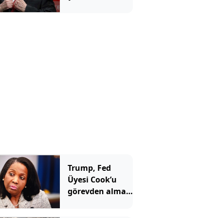
benzetti ve tüm
yatırımcılara
aynı mesajı
verdi
Trump, Fed
Üyesi Cook’u
görevden alma
girişimini
yeniden başlattı