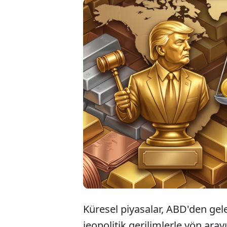
Ekonomist Ş
sozcu.com.tr
dar bir ban
çeken açık
Küresel piyasalar, ABD'den gel
jeopolitik gerilimlerle yön aray