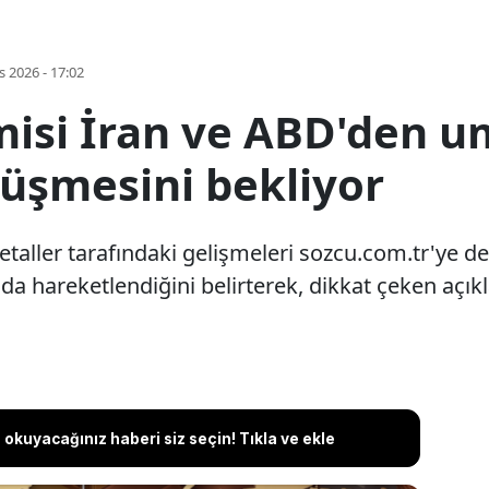
s 2026 - 17:02
si İran ve ABD'den um
rüşmesini bekliyor
taller tarafındaki gelişmeleri sozcu.com.tr'ye değe
ğında hareketlendiğini belirterek, dikkat çeken aç
okuyacağınız haberi siz seçin! Tıkla ve ekle