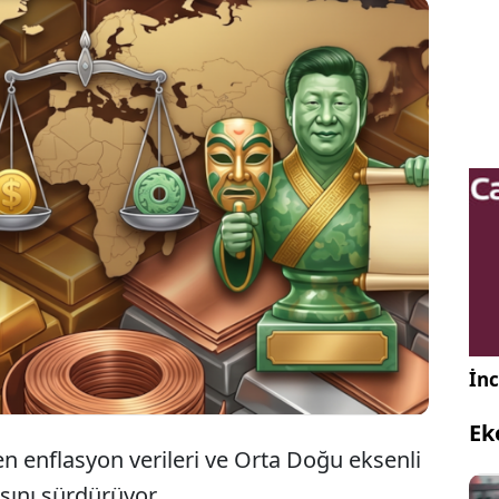
irin Sarı, değerli metaller tarafındaki gelişmeleri
'ye değerlendirdi. Sarı, altın ve petrol fiyatlarının
t aralığında hareketlendiğini belirterek, dikkat
lamalarda bulundu.
İnc
Ek
en enflasyon verileri ve Orta Doğu eksenli
ışını sürdürüyor.