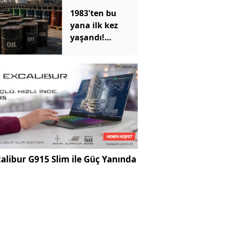
1983'ten bu
yana ilk kez
yaşandı!
ABD'nin devasa
depoları hızla
eriyor
alibur G915 Slim ile Güç Yanında