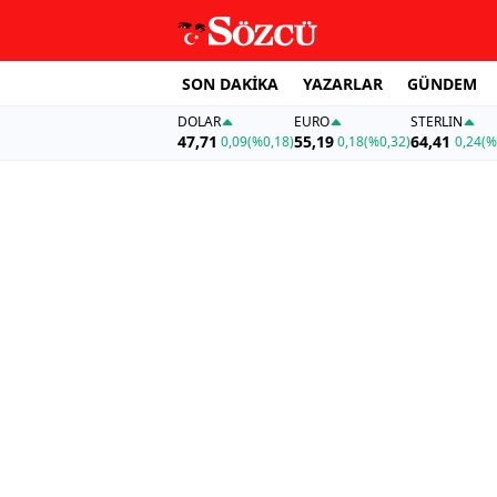
SON DAKİKA
YAZARLAR
GÜNDEM
DOLAR
EURO
STERLIN
47,71
55,19
64,41
0,09
(%0,18)
0,18
(%0,32)
0,24
(%