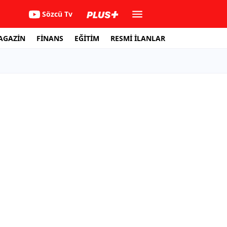
Sözcü Tv
AGAZİN
FİNANS
EĞİTİM
RESMİ İLANLAR