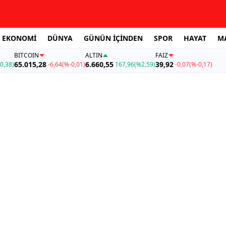
EKONOMİ
DÜNYA
GÜNÜN İÇİNDEN
SPOR
HAYAT
M
BITCOIN
ALTIN
FAİZ
65.015,28
6.660,55
39,92
0,38)
-6,64
(%-0,01)
167,96
(%2,59)
-0,07
(%-0,17)