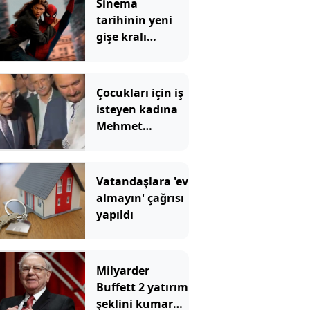
Sinema
tarihinin yeni
gişe kralı
Örümcek Adam
rekoru yıktı
geçti
Çocukları için iş
isteyen kadına
Mehmet
Şimşek'ten
Kürtçe cevap
Vatandaşlara 'ev
almayın' çağrısı
yapıldı
Milyarder
Buffett 2 yatırım
şeklini kumara