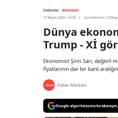
Haberler -
Ekonomi
13 Mayıs 2026 - 16:50
Güncellenme:
13 Mayı
Dünya ekonomi
Trump - Xİ gö
Ekonomist Şirin Sarı, değerli me
fiyatlarının dar bir bant aralı
Haber Merkezi
Google algoritmasına bırakmayın, 