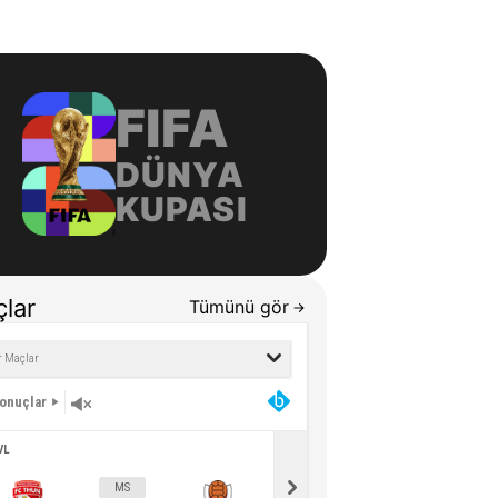
FIFA
DÜNYA
KUPASI
lar
Tümünü gör
Sonuçlar
VL
UKL
MS
MS