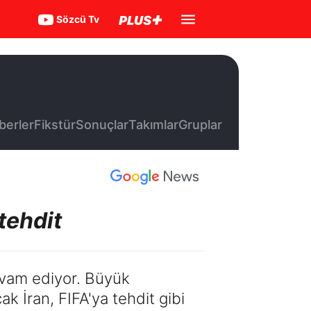
Sözcü Tv
berler
Fikstür
Sonuçlar
Takımlar
Gruplar
tehdit
evam ediyor. Büyük
k İran, FIFA'ya tehdit gibi