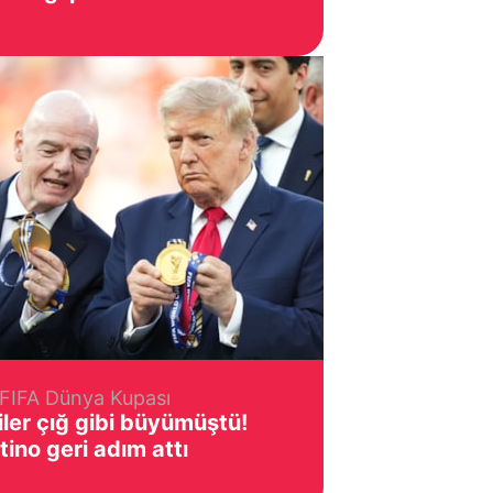
FIFA Dünya Kupası
ler çığ gibi büyümüştü!
tino geri adım attı