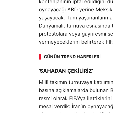
kontenjanının iptal edildiğini 
oynayacağı ABD yerine Meksika'
yaşayacak. Tüm yaşananların a
Dünyamali, turnuva esnasında t
protestolara veya gayriresmi se
vermeyeceklerini belirterek FIFA
GÜNÜN TREND HABERLERI
'SAHADAN ÇEKİLİRİZ'
Milli takımın turnuvaya katılımın
basına açıklamalarda bulunan Ba
resmi olarak FIFA'ya ilettikleri
mesaj verdik: İran’ın oynayaca