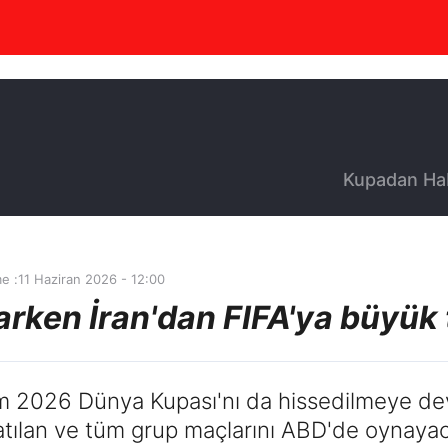
Kupadan Ha
e :
11 Haziran 2026 - 12:00
rken İran'dan FIFA'ya büyük 
ilim 2026 Dünya Kupası'nı da hissedilmeye d
atılan ve tüm grup maçlarını ABD'de oynayaca