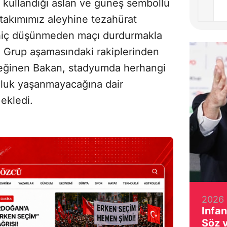
n kullandığı aslan ve güneş sembollü
li takımımız aleyhine tezahürat
z hiç düşünmeden maçı durdurmakla
. Grup aşamasındaki rakiplerinden
 değinen Bakan, stadyumda herhangi
luk yaşanmayacağına dair
 ekledi.
2026 
Infan
Söz 