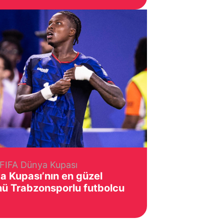
FIFA Dünya Kupası
a Kupası’nın en güzel
nü Trabzonsporlu futbolcu