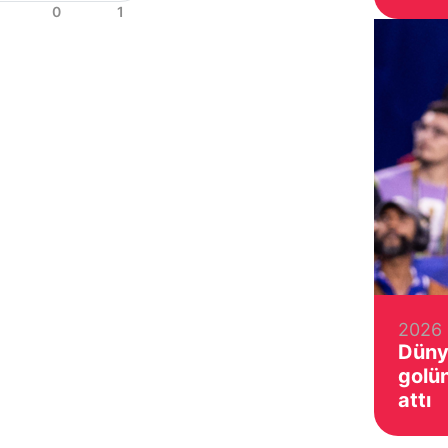
2026 
Düny
golü
attı