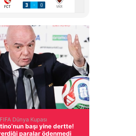
3
0
2
0
-
-
FCT
VKR
HTA
FIFA Dünya Kupası
tino’nun başı yine dertte!
verdiği paralar ödenmedi