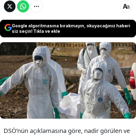
Google algoritmasına bırakmayın, okuyacağınız haberi
siz seçin! Tıkla ve ekle
Dünya Sağlık Örgütü (DSÖ), Demokratik
Kongo Cumhuriyeti’nin doğusunda görülen ve
130’dan fazla ölüme neden olan Ebola
salgınının iki ay önce başladığını tahmin
ettiklerini ve salgının yayılmaya devam
edeceğini açıkladı.
DSÖ’nün açıklamasına göre, nadir görülen ve