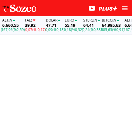
TIN
FAİZ
DOLAR
EURO
STERLIN
BITCOIN
ALTIN
660,55
39,92
47,71
55,19
64,41
64.995,63
6.660,
7,96
(%2,59)
-0,07
(%-0,17)
0,09
(%0,18)
0,18
(%0,32)
0,24
(%0,38)
585,63
(%0,91)
167,96
(