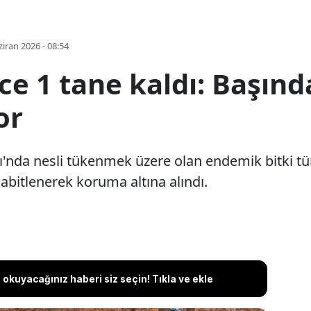
iran 2026 - 08:54
e 1 tane kaldı: Başınd
or
ı'nda nesli tükenmek üzere olan endemik bitki tü
sabitlenerek koruma altına alındı.
okuyacağınız haberi siz seçin! Tıkla ve ekle