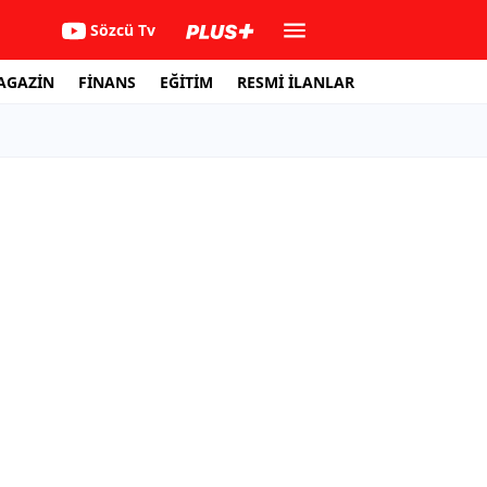
Sözcü Tv
AGAZİN
FİNANS
EĞİTİM
RESMİ İLANLAR