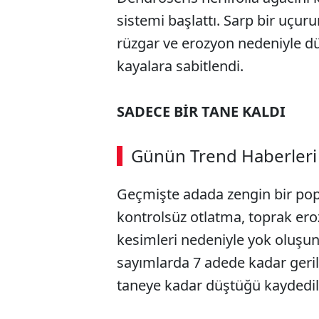
sistemi başlattı. Sarp bir uçu
rüzgar ve erozyon nedeniyle düş
kayalara sabitlendi.
SADECE BİR TANE KALDI
ABERİ OKU
➜
Günün Trend Haberleri
Geçmişte adada zengin bir pop
SÖZCÜ SON DAKİKA
kontrolsüz otlatma, toprak eroz
kesimleri nedeniyle yok oluşun 
sayımlarda 7 adede kadar ger
taneye kadar düştüğü kaydedil