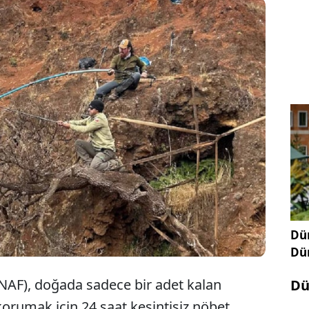
ki Robinson Crusoe Adası'nda nesli tükenmek üzere
demik bitki türünün son temsilcisi, korucular
dan halatlarla kayalara sabitlenerek koruma altına
Dün
Dü
AF), doğada sadece bir adet kalan
Dü
korumak için 24 saat kesintisiz nöbet