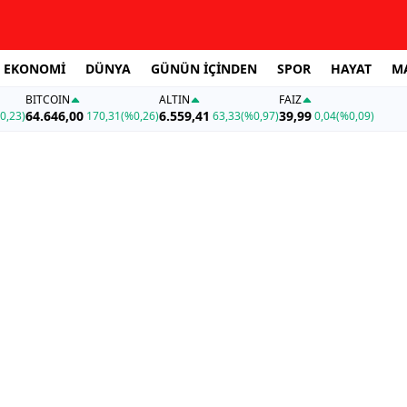
EKONOMİ
DÜNYA
GÜNÜN İÇİNDEN
SPOR
HAYAT
M
BITCOIN
ALTIN
FAİZ
64.646,00
6.559,41
39,99
0,23)
170,31
(%0,26)
63,33
(%0,97)
0,04
(%0,09)