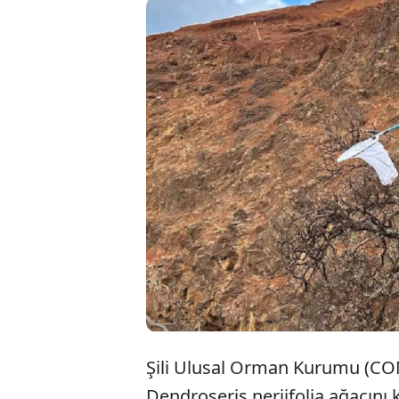
Şili'de
olan en
tarafın
alındı.
Şili Ulusal Orman Kurumu (CON
Dendroseris neriifolia ağacını 