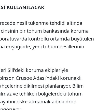
İSİ KULLANILACAK
ecede nesli tükenme tehdidi altında
 cinsinin bir tohum bankasında koruma
 Laboratuvarda kontrollü ortamda büyütülen
a eriştiğinde, yeni tohum nesillerinin
ri Şili'deki koruma ekipleriyle
Robinson Crusoe Adası’ndaki korunaklı
ahçelerine dikilmesi planlanıyor. Bilim
şılmaz ve tehlikeli bölgelerdeki tohum
hayatını riske atmamak adına dron
öngörüyor.