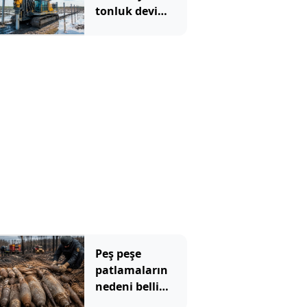
tonluk devi
sahaya
indirdiler:
Günde 1000
kazık çakıyor
Peş peşe
patlamaların
nedeni belli
oldu: Toprağın