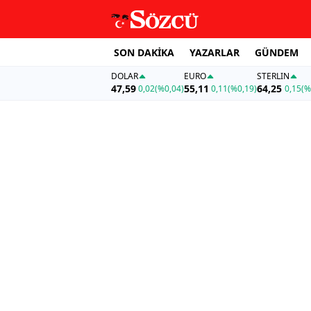
SON DAKİKA
YAZARLAR
GÜNDEM
DOLAR
EURO
STERLIN
47,59
55,11
64,25
0,02
(%0,04)
0,11
(%0,19)
0,15
(%