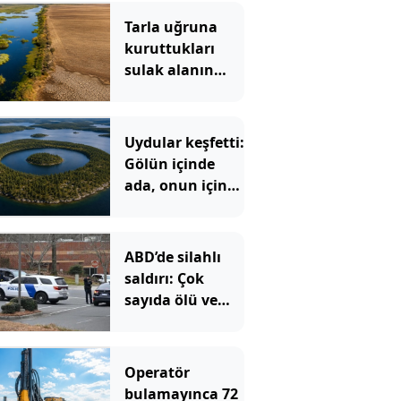
Tarla uğruna
kuruttukları
sulak alanın
bedeli ağır oldu
Uydular keşfetti:
Gölün içinde
ada, onun içinde
göl, onun içinde
bir ada daha var
ABD’de silahlı
saldırı: Çok
sayıda ölü ve
yaralı var
Operatör
bulamayınca 72