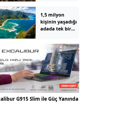
altından 400
bomba çıktı
1,5 milyon
kişinin yaşadığı
adada tek bir
yılan bile
yaşamıyor
alibur G915 Slim ile Güç Yanında