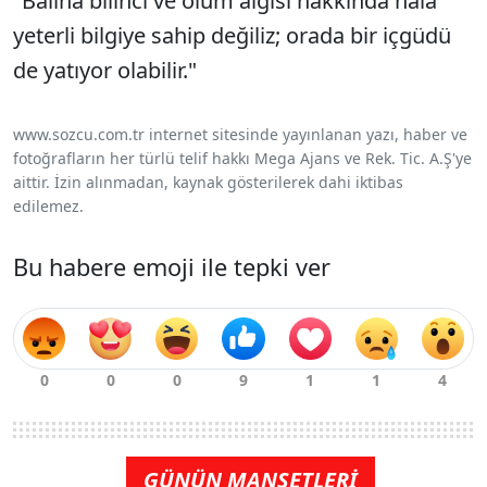
"Balina bilinci ve ölüm algısı hakkında hala
yeterli bilgiye sahip değiliz; orada bir içgüdü
de yatıyor olabilir."
www.sozcu.com.tr internet sitesinde yayınlanan yazı, haber ve
fotoğrafların her türlü telif hakkı Mega Ajans ve Rek. Tic. A.Ş'ye
aittir. İzin alınmadan, kaynak gösterilerek dahi iktibas
edilemez.
Bu habere emoji ile tepki ver
GÜNÜN MANŞETLERİ