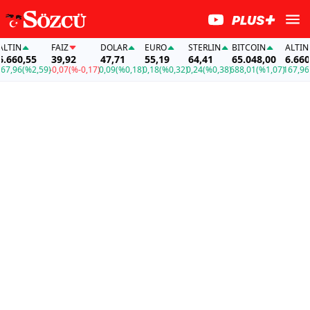
TIN
FAİZ
DOLAR
EURO
STERLIN
BITCOIN
ALTIN
660,55
39,92
47,71
55,19
64,41
65.048,00
6.660,5
,96
(%2,59)
-0,07
(%-0,17)
0,09
(%0,18)
0,18
(%0,32)
0,24
(%0,38)
688,01
(%1,07)
167,96
(%