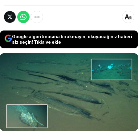
Google algoritmasına bırakmayın, okuyacağınız haberi
siz seçin! Tıkla ve ekle
Çinli bilim insanları, en büyük ve en tüyler
ürperten su altı keşiflerinden birine imza attı.
Hint Okyanusu’nun zifiri karanlık dibinde, tam
7.000 metre derinlikte, milyonlarca yıllık sırrı
barındıran dünyanın en büyük "balina
mezarlığı" keşfedildi.