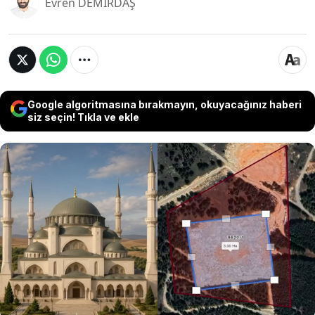
Evren DEMİRDAŞ
Google algoritmasına bırakmayın, okuyacağınız haberi
siz seçin! Tıkla ve ekle
Gaziantep Büyükşehir Belediyesi CHP Meclis
Üyesi Ersin Atar, Tugay arazisindeki cami projesi
üzerinden iktidara yüklendi. Atar, yaklaşık 30 bin
metrekarelik alanda ağaç kesildiği iddialarını
gündeme taşıyarak, “Ortada tamamlanmış bir
proje yok ama doğa tahribatı var” dedi.