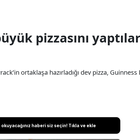
yük pizzasını yaptılar
irrack’in ortaklaşa hazırladığı dev pizza, Guinnes
okuyacağınız haberi siz seçin! Tıkla ve ekle