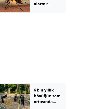
alarmı:
Sivrisineklerden
yayılıyor, vaka
sayısı hızla
artıyor
6 bin yıllık
höyüğün tam
ortasında
bulundu: