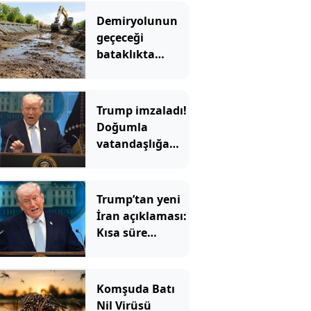
Demiryolunun
geçeceği
bataklıkta
binlerce yıllık
hazine bulundu
Trump imzaladı!
Doğumla
vatandaşlığa
yeni
kısıtlamalar
Trump’tan yeni
İran açıklaması:
Kısa süre
içinde…
Komşuda Batı
Nil Virüsü