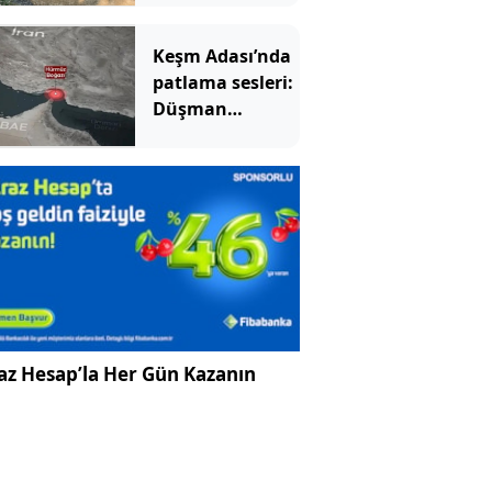
Yıllardır kimse
fark etmemiş
Keşm Adası’nda
patlama sesleri:
Düşman
hedeflerine
saldırdık
az Hesap’la Her Gün Kazanın