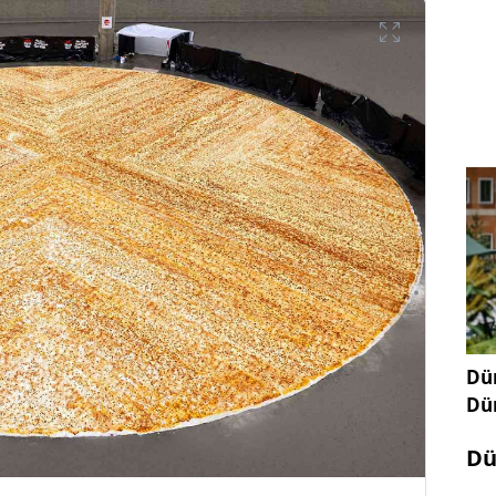
Dün
Dü
Dü