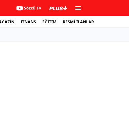
Sözcü Tv
AGAZİN
FİNANS
EĞİTİM
RESMİ İLANLAR