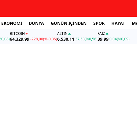
EKONOMİ
DÜNYA
GÜNÜN İÇİNDEN
SPOR
HAYAT
M
BITCOIN
ALTIN
FAİZ
64.329,99
6.530,11
39,99
%0,08)
-228,00
(%-0,35)
37,53
(%0,58)
0,04
(%0,09)