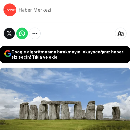
Haber Merkezi
Google algoritmasına bırakmayın, okuyacağınız haberi
siz seçin! Tıkla ve ekle
Tarihin en eski yapılarından biri olduğu bilinen
ancak orada nasıl bu şekilde bir yapı olduğuna
dair pek çok farklı iddia internette yayılmaya
devam ediyordu. Fakat yapının üzerinde
yürütülen çalışmalar bu iddiaların gerçek
olmadığını kanıtlıyor. Uzmanlar Stonehenge taş
yapısının sırrını çözmüş olabilir.