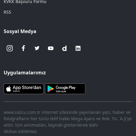
KVKK Başvuru Formu
RSS
Sosyal Medya
Uygulamalarımız
www.sozcu.com.tr internet sitesinde yayınlanan yazı, haber ve
fotoğrafların her türlü telif hakkı Mega Ajans ve Rek. Tic. A.Ş'ye
aittir. İzin alınmadan, kaynak gösterilerek dahi
iktibas edilemez.