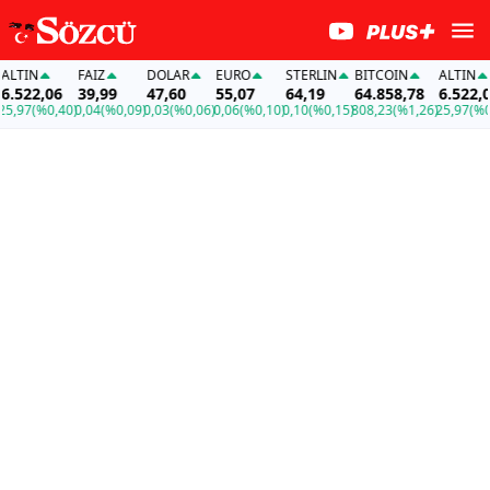
TIN
FAİZ
DOLAR
EURO
STERLIN
BITCOIN
ALTIN
522,06
39,99
47,60
55,07
64,19
64.858,78
6.522,06
97
(%0,40)
0,04
(%0,09)
0,03
(%0,06)
0,06
(%0,10)
0,10
(%0,15)
808,23
(%1,26)
25,97
(%0,40