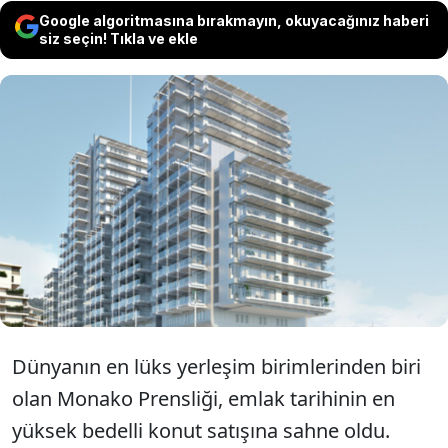
Google algoritmasına bırakmayın, okuyacağınız haberi
siz seçin! Tıkla ve ekle
Monako’da bulunan Le Renzo binasındaki 21
odalı çatı katı dairesi, 500 milyon doları aşan
bir bedelle Ukraynalı iş insanı tarafından
satın alınarak dünyanın en pahalı konut satışı
olarak kayıtlara geçti.
Dünyanın en lüks yerleşim birimlerinden biri
olan Monako Prensliği, emlak tarihinin en
yüksek bedelli konut satışına sahne oldu.