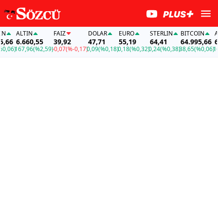
ALTIN
FAİZ
DOLAR
EURO
STERLIN
BITCOIN
ALT
66
6.660,55
39,92
47,71
55,19
64,41
64.995,66
6.6
,06)
167,96
(%2,59)
-0,07
(%-0,17)
0,09
(%0,18)
0,18
(%0,32)
0,24
(%0,38)
38,65
(%0,06)
167