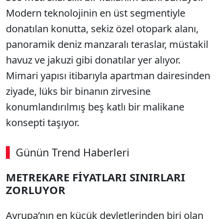
Modern teknolojinin en üst segmentiyle
donatılan konutta, sekiz özel otopark alanı,
panoramik deniz manzaralı teraslar, müstakil
havuz ve jakuzi gibi donatılar yer alıyor.
Mimari yapısı itibarıyla apartman dairesinden
ziyade, lüks bir binanın zirvesine
konumlandırılmış beş katlı bir malikane
konsepti taşıyor.
Günün Trend Haberleri
00:01
/ 09:15
METREKARE FİYATLARI SINIRLARI
Sesi Aç
ZORLUYOR
Avrupa’nın en küçük devletlerinden biri olan