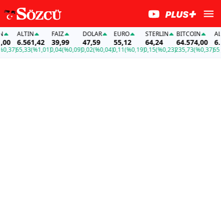
ALTIN
FAİZ
DOLAR
EURO
STERLIN
BITCOIN
ALTI
0
6.561,42
39,99
47,59
55,12
64,24
64.574,00
6.56
,37)
65,33
(%1,01)
0,04
(%0,09)
0,02
(%0,04)
0,11
(%0,19)
0,15
(%0,23)
235,73
(%0,37)
65,33