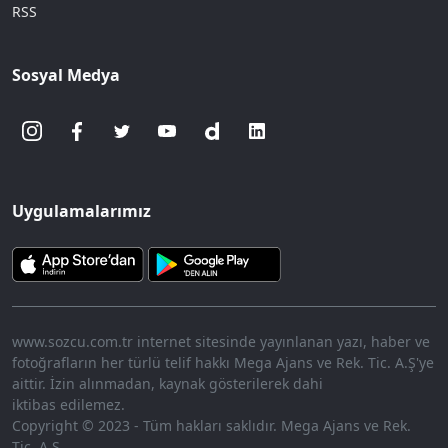
RSS
Sosyal Medya
Uygulamalarımız
www.sozcu.com.tr internet sitesinde yayınlanan yazı, haber ve
fotoğrafların her türlü telif hakkı Mega Ajans ve Rek. Tic. A.Ş'ye
aittir. İzin alınmadan, kaynak gösterilerek dahi
iktibas edilemez.
Copyright © 2023 - Tüm hakları saklıdır. Mega Ajans ve Rek.
Tic. A.Ş.