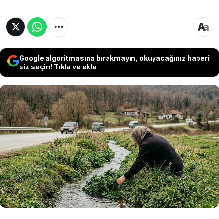
Google algoritmasına bırakmayın, okuyacağınız haberi
siz seçin! Tıkla ve ekle
Yapılan araştırmada 100 tam puan alarak
dünyanın en besleyici sebzesi seçilen su teresi,
Türkiye'de yol kenarlarındaki su arklarında ve
sulak alanlarda kendiliğinden yetişmesine
rağmen tüketim alışkanlıkları arasında yer
almıyor.