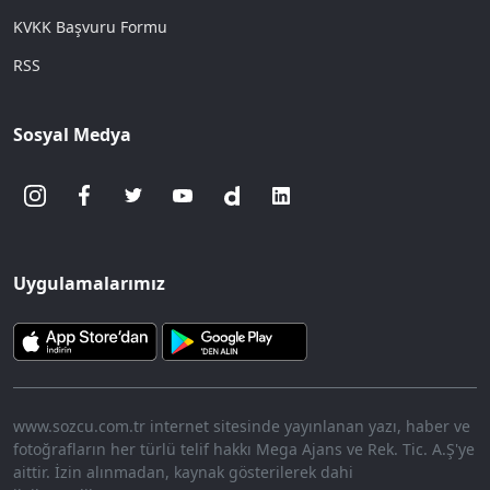
KVKK Başvuru Formu
RSS
Sosyal Medya
Uygulamalarımız
www.sozcu.com.tr internet sitesinde yayınlanan yazı, haber ve
fotoğrafların her türlü telif hakkı Mega Ajans ve Rek. Tic. A.Ş'ye
aittir. İzin alınmadan, kaynak gösterilerek dahi