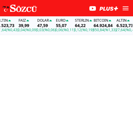
FAİZ
DOLAR
EURO
STERLIN
BITCOIN
ALTIN
FAİ
73
39,99
47,59
55,07
64,22
64.924,84
6.523,73
39,
,43)
0,04
(%0,09)
0,03
(%0,06)
0,06
(%0,11)
0,12
(%0,19)
850,84
(%1,33)
27,64
(%0,43)
0,04