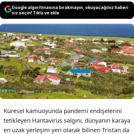
Google algoritmasına bırakmayın, okuyacağınız haberi
siz seçin! Tıkla ve ekle
Dünyayı diken üstünde bırakan
Hantavirüs, 220 kişinin yaşadığı izole bir
köyde panik yarattı. Salgının patladığı
geminin adayı ziyaret ettiği ortaya çıktı.
Küresel kamuoyunda pandemi endişelerini
tetikleyen Hantavirüs salgını, dünyanın karaya
en uzak yerleşim yeri olarak bilinen Tristan da