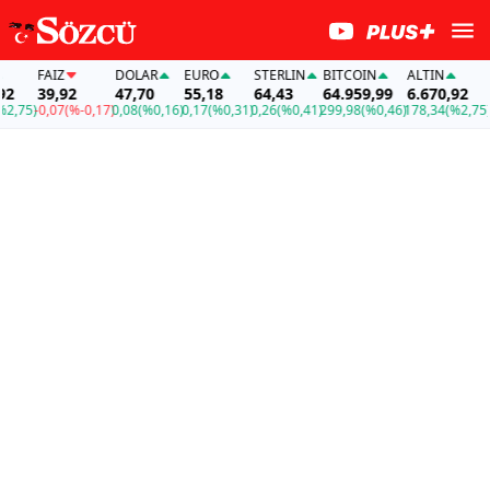
FAİZ
DOLAR
EURO
STERLIN
BITCOIN
ALTIN
FA
39,92
47,70
55,18
64,43
64.959,99
6.670,92
39
75)
-0,07
(%-0,17)
0,08
(%0,16)
0,17
(%0,31)
0,26
(%0,41)
299,98
(%0,46)
178,34
(%2,75)
-0,