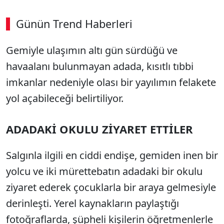
Günün Trend Haberleri
00:01
/ 08:15
Gemiyle ulaşımın altı gün sürdüğü ve
Sesi Aç
havaalanı bulunmayan adada, kısıtlı tıbbi
imkanlar nedeniyle olası bir yayılımın felakete
yol açabileceği belirtiliyor.
ADADAKİ OKULU ZİYARET ETTİLER
Salgınla ilgili en ciddi endişe, gemiden inen bir
yolcu ve iki mürettebatın adadaki bir okulu
ziyaret ederek çocuklarla bir araya gelmesiyle
derinleşti. Yerel kaynakların paylaştığı
fotoğraflarda, şüpheli kişilerin öğretmenlerle