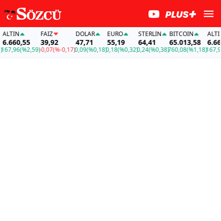
LTIN
FAİZ
DOLAR
EURO
STERLIN
BITCOIN
ALTIN
.660,55
39,92
47,71
55,19
64,41
65.013,58
6.660
67,96
(%2,59)
-0,07
(%-0,17)
0,09
(%0,18)
0,18
(%0,32)
0,24
(%0,38)
760,08
(%1,18)
167,96
(