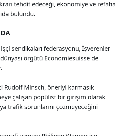
krarı tehdit edeceği, ekonomiye ve refaha
ıda bulundu.
NDA
işçi sendikaları federasyonu, İşverenler
iş dünyası örgütü Economiesuisse de
.
 Rudolf Minsch, öneriyi karmaşık
meye çalışan popülist bir girişim olarak
ya trafik sorunlarını çözmeyeceğini
ografi uzmanı Philippe Wanner ise