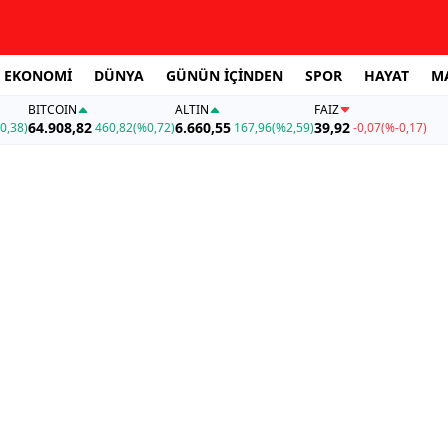
EKONOMİ
DÜNYA
GÜNÜN İÇİNDEN
SPOR
HAYAT
M
BITCOIN
ALTIN
FAİZ
64.908,82
6.660,55
39,92
0,38)
460,82
(%0,72)
167,96
(%2,59)
-0,07
(%-0,17)