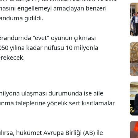
masını engellemeyi amaçlayan benzeri
randuma gidildi.
ferandumda "evet" oyunun çıkması
050 yılına kadar nüfusu 10 milyonla
erekecek.
milyona ulaşması durumunda ise aile
Sesi Aç
ğınma taleplerine yönelik sert kısıtlamalar
lırsa, hükümet Avrupa Birliği (AB) ile