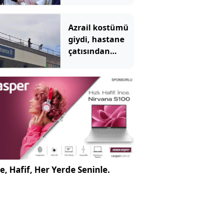
Anlaşması'
Tahran'ı kızdırdı
Azrail kostümü
giydi, hastane
çatısından
hastalara
göründü:
Mahkemede
ilginç savunma
e, Hafif, Her Yerde Seninle.