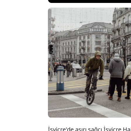
İsviçre'de ülke nü
sınırlandırılmasın
referandumda oyl
ve iş dünyası tems
ekonomisinin ağır
İsviçre'de aşırı sağcı İsviçre H