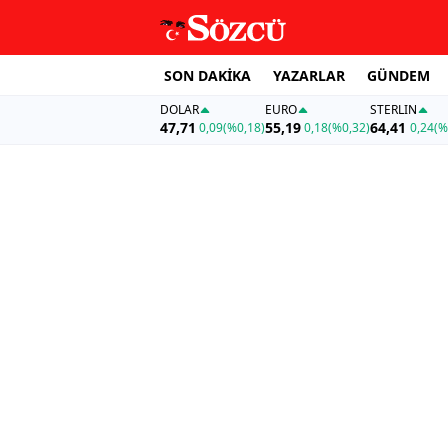
SON DAKİKA
YAZARLAR
GÜNDEM
DOLAR
EURO
STERLIN
47,71
55,19
64,41
0,09
(%0,18)
0,18
(%0,32)
0,24
(%