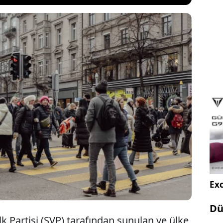
fusunun 2050 yılına kadar 10 milyon kişiyle
ı öngören aşırı sağcı teklife yönelik ulusal
ama süreci bu hafta sonu tamamlanıyor. Hükümet
ilcileri, teklifin kabul edilmesi halinde ülke
 darbe alabileceği uyarısında bulunuyor.
Exc
Dü
alk Partisi (SVP) tarafından sunulan ve ülke