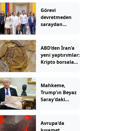
Görevi
devretmeden
saraydan
ayrıldı: Yeni
başkan ‘Sarayı
müzeye
ABD’den İran’a
çevireceğim’
yeni yaptırımlar:
demişti
Kripto borsaları
hedefte
Mahkeme,
Trump'ın Beyaz
Saray'daki
inşaatına 'dur'
dedi
Avrupa'da
kıyamet