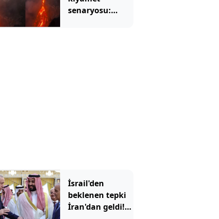
senaryosu:
Binlerce yıllık
korku gerçek mi
olacak?
İsrail'den
beklenen tepki
İran'dan geldi!
'Mekke