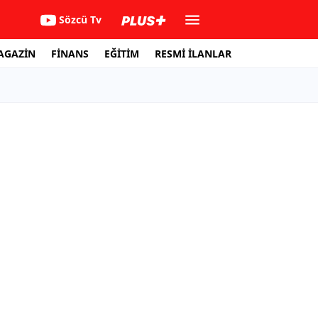
Sözcü Tv
AGAZİN
FİNANS
EĞİTİM
RESMİ İLANLAR