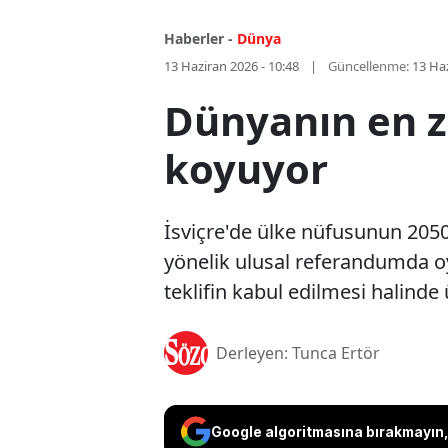
Haberler -
Dünya
13 Haziran 2026 - 10:48
Güncellenme:
13 Haz
Dünyanın en z
koyuyor
İsviçre'de ülke nüfusunun 2050 
yönelik ulusal referandumda o
teklifin kabul edilmesi halinde
Derleyen: Tunca Ertör
Google algoritmasına bırakmayın, 