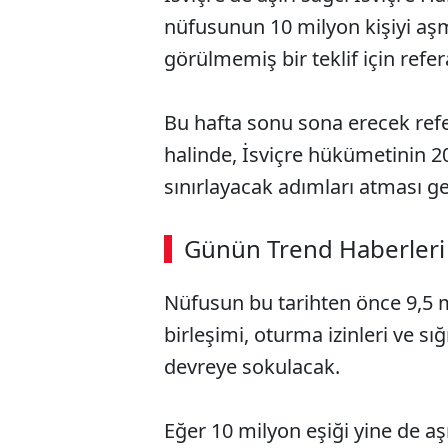
nüfusunun 10 milyon kişiyi aş
görülmemiş bir teklif için refe
Bu hafta sonu sona erecek re
halinde, İsviçre hükümetinin 2
sınırlayacak adımları atması g
ABERİ OKU
➜
Günün Trend Haberleri
00:02
/ 08:15
Nüfusun bu tarihten önce 9,5 
birleşimi, oturma izinleri ve sı
devreye sokulacak.
Eğer 10 milyon eşiği yine de aşı