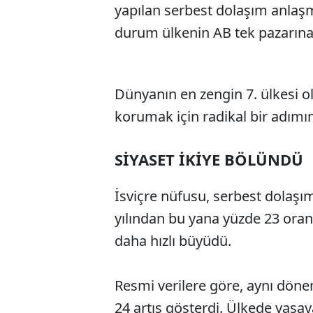
yapılan serbest dolaşım anlaş
durum ülkenin AB tek pazarına 
Dünyanın en zengin 7. ülkesi ola
korumak için radikal bir adımı
SİYASET İKİYE BÖLÜNDÜ
İsviçre nüfusu, serbest dolaşı
yılından bu yana yüzde 23 ora
daha hızlı büyüdü.
Resmi verilere göre, aynı dön
24 artış gösterdi. Ülkede yaşay