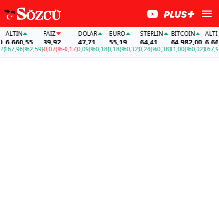
ALTIN
FAİZ
DOLAR
EURO
STERLIN
BITCOIN
ALTIN
6.660,55
39,92
47,71
55,19
64,41
64.982,00
6.660,
67,96
(%2,59)
-0,07
(%-0,17)
0,09
(%0,18)
0,18
(%0,32)
0,24
(%0,38)
11,00
(%0,02)
167,96
(