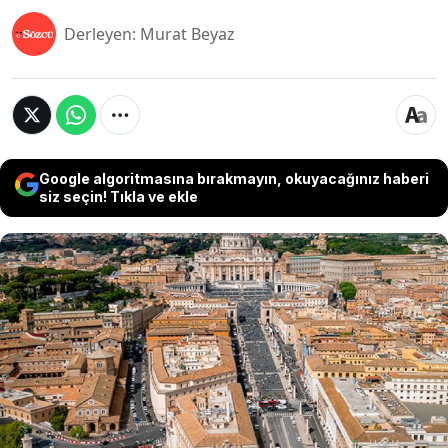
Derleyen: Murat Beyaz
Google algoritmasına bırakmayın, okuyacağınız haberi
siz seçin! Tıkla ve ekle
Dünyanın en küçük yüz ölçümüne sahip devleti
olan Vatikan, uluslararası hukukta benzeri
bulunmayan bir vatandaşlık ve pasaport sistemi
uyguluyor. Doğum veya soy bağı esasına
dayanmayan bu sistem uyarınca, Vatikan
vatandaşlığı kişilere yalnızca devlet adına
yürütülen görev süresi boyunca geçici olarak
tahsis ediliyor.