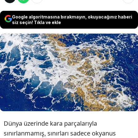
Google algoritmasına bırakmayın, okuyacağınız haberi
siz seçin! Tıkla ve ekle
Kuzey Atlantik Okyanusu’nun ortasında dört
büyük akıntının çevrelediği ve dünyada hiçbir
kara parçasına kıyısı bulunmayan tek su
kütlesi olan bu denizde yosun bilimsel verilere
göre 38 milyon tonla rekor seviyeye ulaştı.
Dünya üzerinde kara parçalarıyla
sınırlanmamış, sınırları sadece okyanus