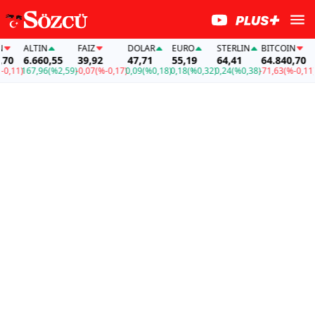
ALTIN
FAİZ
DOLAR
EURO
STERLIN
BITCOIN
AL
0
6.660,55
39,92
47,71
55,19
64,41
64.840,70
6
,11)
167,96
(%2,59)
-0,07
(%-0,17)
0,09
(%0,18)
0,18
(%0,32)
0,24
(%0,38)
-71,63
(%-0,11)
16