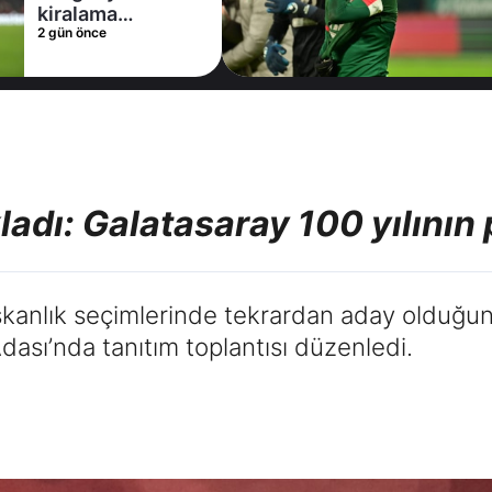
2 gün önce
 Al
aştı!
 Nunez
adı: Galatasaray 100 yılının 
şkanlık seçimlerinde tekrardan aday olduğu
sı’nda tanıtım toplantısı düzenledi.