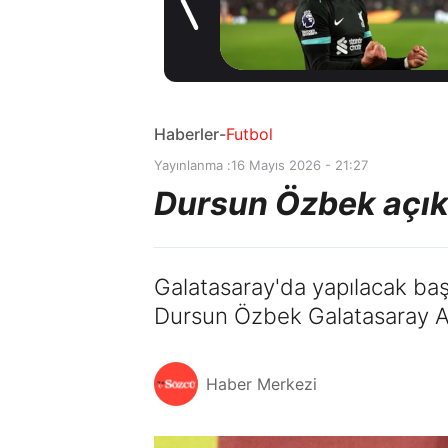
 Transfer
kiralama
2 gün önce
konusunda
Hilal ile anl
Adım adım
Haberler
-
Futbol
Yayınlanma :
16 Mayıs 2026 - 21:27
Dursun Özbek açıkl
Galatasaray'da yapılacak ba
Dursun Özbek Galatasaray Ada
Haber Merkezi