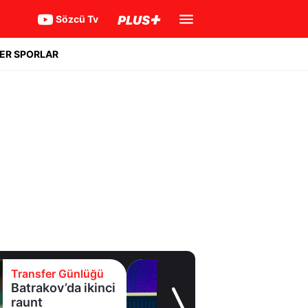
Sözcü Tv
ER SPORLAR
üğü
Transfer Günlüğ
kinci
Eyüpspor yeni
forvetini açıkla