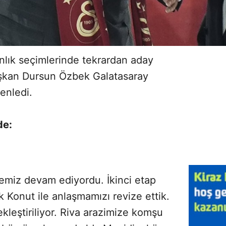
nlık seçimlerinde tekrardan aday
şkan Dursun Özbek Galatasaray
enledi.
de:
emiz devam ediyordu. İkinci etap
 Konut ile anlaşmamızı revize ettik.
ekleştiriliyor. Riva arazimize komşu