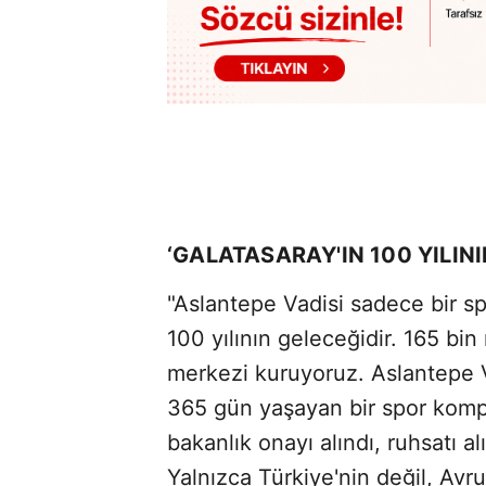
‘GALATASARAY'IN 100 YILINI
"Aslantepe Vadisi sadece bir sp
100 yılının geleceğidir. 165 bi
merkezi kuruyoruz. Aslantepe V
365 gün yaşayan bir spor kompl
bakanlık onayı alındı, ruhsatı a
Yalnızca Türkiye'nin değil, Av