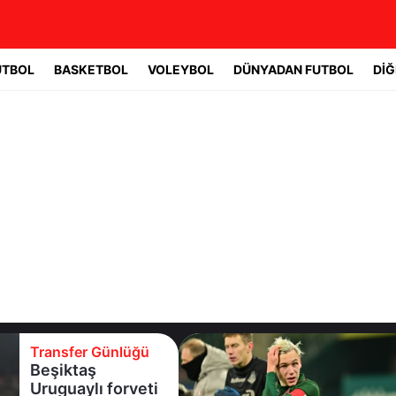
UTBOL
BASKETBOL
VOLEYBOL
DÜNYADAN FUTBOL
DİĞ
nlüğü
Transfer Günl
Batrakov’da i
orveti
raunt