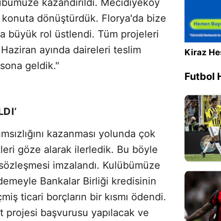
lübümüze kazandırıldı. Mecidiyeköy
 konuta dönüştürdük. Florya'da bize
a büyük rol üstlendi. Tüm projeleri
Haziran ayında daireleri teslim
Kiraz He
sona geldik."
Futbol 
LDI’
ımsızlığını kazanması yolunda çok
eri göze alarak ilerledik. Bu böyle
ım sözleşmesi imzalandı. Kulübümüze
demeyle Bankalar Birliği kredisinin
iş ticari borçların bir kısmı ödendi.
sat projesi başvurusu yapılacak ve