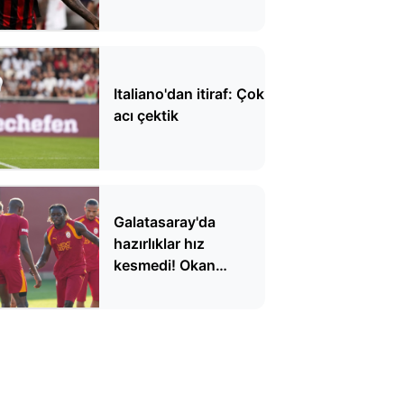
Italiano'dan itiraf: Çok
acı çektik
Galatasaray'da
hazırlıklar hız
kesmedi! Okan
Buruk'tan taktik
detaylar