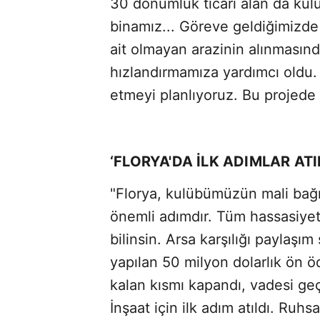
30 dönümlük ticari alan da ku
binamız... Göreve geldiğimizde
ait olmayan arazinin alınmasınd
hızlandırmamıza yardımcı oldu. 
etmeyi planlıyoruz. Bu projede 
‘FLORYA'DA İLK ADIMLAR ATI
"Florya, kulübümüzün mali bağ
önemli adımdır. Tüm hassasiyetl
bilinsin. Arsa karşılığı paylaş
yapılan 50 milyon dolarlık ön ö
kalan kısmı kapandı, vadesi geçm
İnşaat için ilk adım atıldı. Ruh