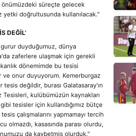
n önümüzdeki süreçte gelecek
z yetki doğrultusunda kullanılacak."
S DEĞİL’
 gurur duyduğumuz, dünya
a'da zaferlere ulaşmak için gerekli
aşkanlık dönemimde bu tesisi
r ve onur duyuyorum. Kemerburgaz
 tesis değildir, burası Galatasaray'ın
z Tesisleri, kulübümüzün kaynakları
gibi tesisler için kullandığımız bütçe
 tesis çalışmalarını yapmamayı tercih
cu olmazdı, kasasında parası olurdu,
onumuzu da kaybetmiş olurduk."