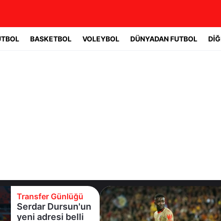
UTBOL
BASKETBOL
VOLEYBOL
DÜNYADAN FUTBOL
DİĞ
Transfer Günlüğü
Serdar Dursun'un
yeni adresi belli