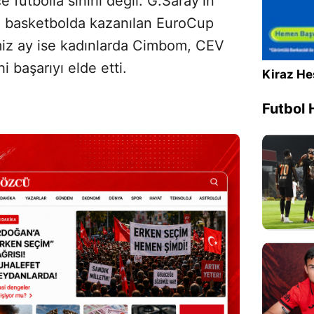
futbolla sınırlı değil. G.Saray’ın
 basketbolda kazanılan EuroCup
miz ay ise kadınlarda Cimbom, CEV
hi başarıyı elde etti.
Kiraz He
Futbol 
Sesi Aç