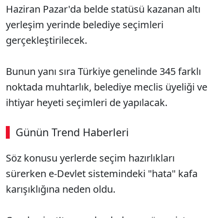
Haziran Pazar'da belde statüsü kazanan altı
yerleşim yerinde belediye seçimleri
gerçekleştirilecek.
Bunun yanı sıra Türkiye genelinde 345 farklı
noktada muhtarlık, belediye meclis üyeliği ve
ihtiyar heyeti seçimleri de yapılacak.
Günün Trend Haberleri
00:02
/ 09:08
Söz konusu yerlerde seçim hazırlıkları
Sesi Aç
sürerken e-Devlet sistemindeki "hata" kafa
karışıklığına neden oldu.