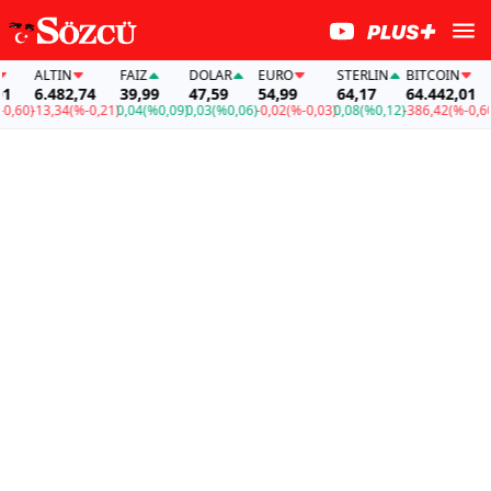
ALTIN
FAİZ
DOLAR
EURO
STERLIN
BITCOIN
AL
6.482,74
39,99
47,59
54,99
64,17
64.442,01
6.
0)
-13,34
(%-0,21)
0,04
(%0,09)
0,03
(%0,06)
-0,02
(%-0,03)
0,08
(%0,12)
-386,42
(%-0,60)
-13