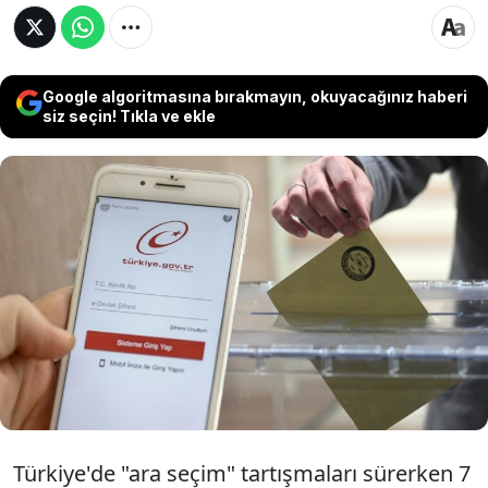
Google algoritmasına bırakmayın, okuyacağınız haberi
siz seçin! Tıkla ve ekle
7 Haziran'da altı bölgede yapılacak yerel
seçimler öncesi, bazı vatandaşların kendi
bölgesinde seçim olmamasına rağmen e-
Devlet sisteminde "oy kullanacağı" sandık
bilgisinin yer aldığı iddia edildi.
Türkiye'de "ara seçim" tartışmaları sürerken 7