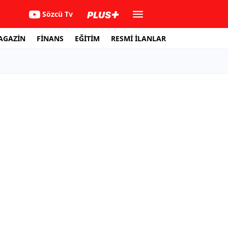
Sözcü Tv
AGAZİN
FİNANS
EĞİTİM
RESMİ İLANLAR