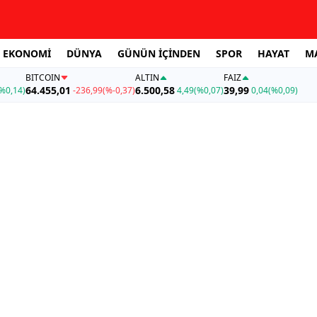
EKONOMİ
DÜNYA
GÜNÜN İÇİNDEN
SPOR
HAYAT
M
BITCOIN
ALTIN
FAİZ
64.455,01
6.500,58
39,99
%0,14)
-236,99
(%-0,37)
4,49
(%0,07)
0,04
(%0,09)