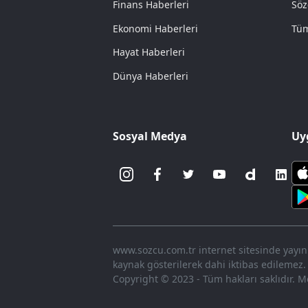
Finans Haberleri
Söz
Ekonomi Haberleri
Tüm
Hayat Haberleri
Dünya Haberleri
Sosyal Medya
Uy
www.sozcu.com.tr internet sitesinde yayınla
kaynak gösterilerek dahi iktibas edilemez.
Copyright © 2023 - Tüm hakları saklıdır. Me