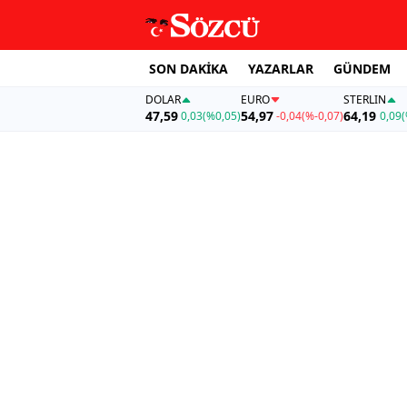
SON DAKİKA
YAZARLAR
GÜNDEM
DOLAR
EURO
STERLIN
47,59
54,97
64,19
0,03
(%0,05)
-0,04
(%-0,07)
0,09
(