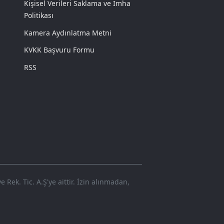
Kişisel Verileri Saklama ve İmha
Politikası
Kamera Aydınlatma Metni
KVKK Başvuru Formu
RSS
Rek. Tic. A.Ş'ye aittir. İzin alınmadan,