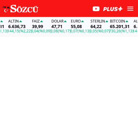
ALTIN
FAİZ
DOLAR
EURO
STERLIN
BITCOIN
ALTIN
6.636,73
39,99
47,71
55,08
64,22
65.201,31
6.636
)
144,15
(%2,22)
0,04
(%0,09)
0,08
(%0,17)
0,07
(%0,13)
0,05
(%0,07)
730,26
(%1,13)
144,15