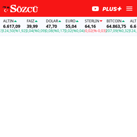
ALTIN
FAİZ
DOLAR
EURO
STERLIN
BITCOIN
ALTIN
6.617,09
39,99
47,70
55,04
64,16
64.863,75
6.617
24,50
(%1,92)
0,04
(%0,09)
0,08
(%0,17)
0,02
(%0,04)
-0,02
(%-0,03)
207,09
(%0,32)
124,50