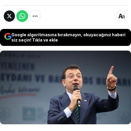
Google algoritmasına bırakmayın, okuyacağınız haberi
siz seçin! Tıkla ve ekle
Tutuklu İBB Başkanı Ekrem İmamoğlu, TBMM’de
kabul edilen AKP’nin “varlık barışı”
düzenlemesine ilişkin yaptığı açıklamada,
“Fonun kaynağı sorgulanmayacak ve vergi
alınmayacak diye güvence veriliyor ancak bu
teklif aslında bir tuzaktır” ifadelerini kullandı.