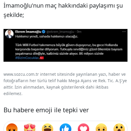
İmamoğlu'nun maç hakkındaki paylaşımı şu
şekilde;
www.sozcu.com.tr internet sitesinde yayınlanan yazı, haber ve
fotoğrafların her türlü telif hakkı Mega Ajans ve Rek. Tic. A.Ş'ye
aittir. İzin alınmadan, kaynak gösterilerek dahi iktibas
edilemez.
Bu habere emoji ile tepki ver