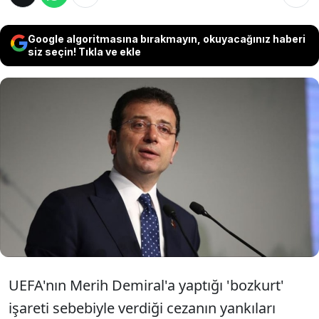
Google algoritmasına bırakmayın, okuyacağınız haberi
siz seçin! Tıkla ve ekle
İstanbul Büyükşehir Belediye Başkanı Ekrem
İmamoğlu sosyal medya üzerinden
'Hakkımız yendi, sahada hakkımızı alacağız'
paylaşımı yaparak Milli Takım için Hollanda
karşısında başarılar diledi.
UEFA'nın Merih Demiral'a yaptığı 'bozkurt'
işareti sebebiyle verdiği cezanın yankıları