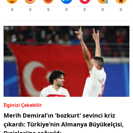
İlginizi Çekebilir
Merih Demiral'ın 'bozkurt' sevinci kriz
çıkardı: Türkiye'nin Almanya Büyükelçisi,