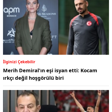
İlginizi Çekebilir
Merih Demiral'ın eşi isyan etti: Kocam
ırkçı değil hoşgörülü biri