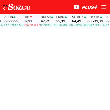
ALTIN
FAİZ
DOLAR
EURO
STERLIN
BITCOIN
ALTIN
6.660,55
39,92
47,71
55,19
64,41
65.219,79
6.660
67,96
(%2,59)
-0,07
(%-0,17)
0,09
(%0,18)
0,18
(%0,32)
0,24
(%0,38)
204,52
(%0,32)
167,96