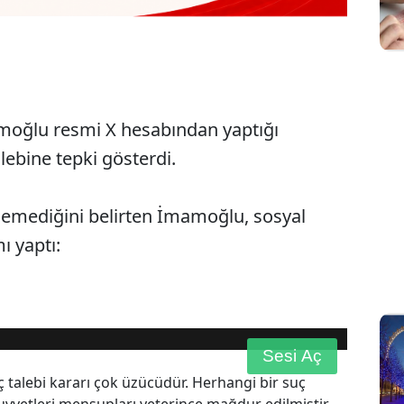
moğlu resmi X hesabından yaptığı
lebine tepki gösterdi.
lemediğini belirten İmamoğlu, sosyal
 yaptı:
720p
Sesi Aç
 talebi kararı çok üzücüdür. Herhangi bir suç