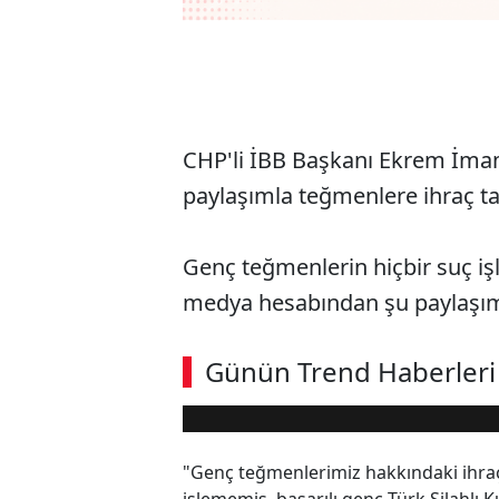
CHP'li İBB Başkanı Ekrem İma
paylaşımla teğmenlere ihraç ta
Genç teğmenlerin hiçbir suç iş
medya hesabından şu paylaşımı
Günün Trend Haberleri
Loaded
:
Sesi
10.43%
Aç
"Genç teğmenlerimiz hakkındaki ihraç