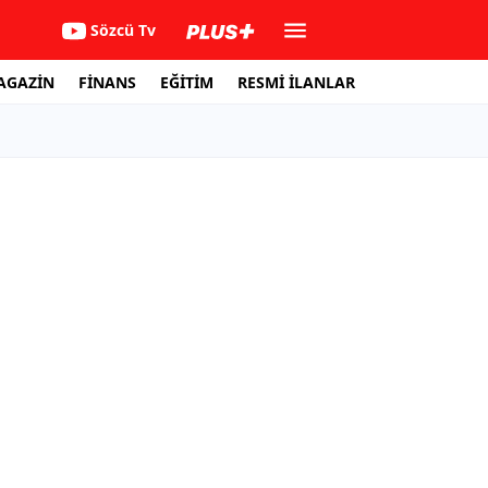
Sözcü Tv
AGAZİN
FİNANS
EĞİTİM
RESMİ İLANLAR