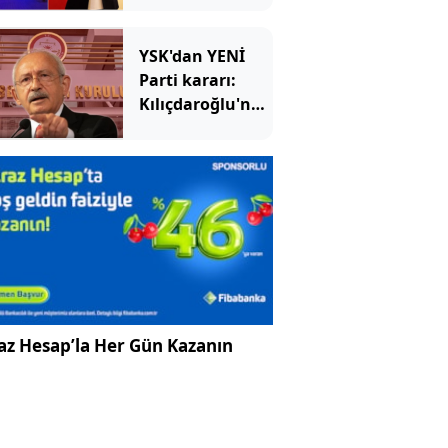
“Kamu kaynağı
yok” dediler,
YSK'dan YENİ
ihaleyi kendi
Parti kararı:
şirketine
Kılıçdaroğlu'nun
verdiler
her istediği
oluyordu, en
istemediği
başına geldi
az Hesap’la Her Gün Kazanın