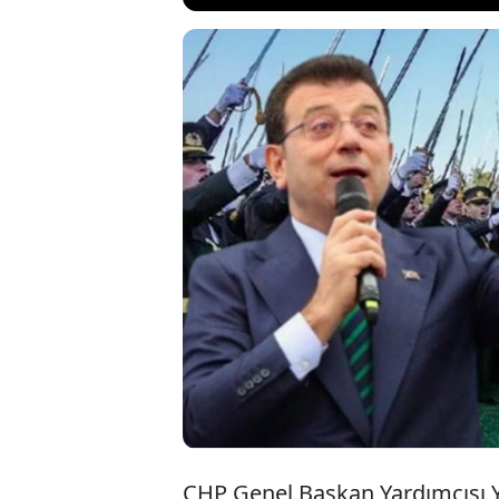
İstanbul Büy
Kara Harp Ok
sloganı atan 
teğmenlerin d
CHP Genel Başkan Yardımcısı Ya