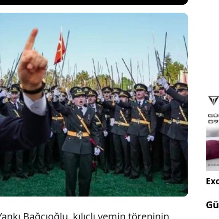
ükşehir Belediye (İBB) Başkanı Ekrem İmamoğlu,
ulu mezuniyetinde “Mustafa Kemal’in askerleriyiz”
AKP'li trollerin hedef tahtasına koyduğu
isipline sevk edilmesine tepki gösterdi.
Exc
Gü
nkı Bağcıoğlu, kılıçlı yemin töreninin