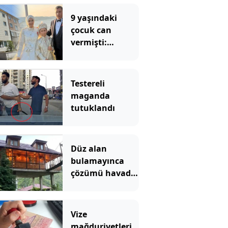
9 yaşındaki
çocuk can
vermişti:
İlaçlama
faciasında 2
tutuklama
Testereli
maganda
tutuklandı
Düz alan
bulamayınca
çözümü havada
buldu: Yol
üzerine lüks
villa yaptı
Vize
mağduriyetleri