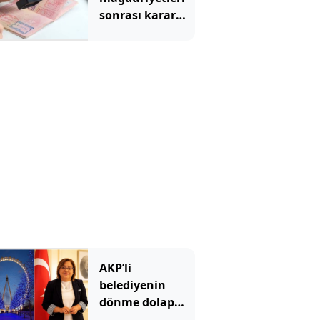
sonrası karar
verildi: 3 aylık
yasak geldi
AKP’li
belediyenin
dönme dolap
tartışması: