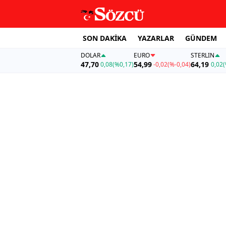
SON DAKİKA
YAZARLAR
GÜNDEM
DOLAR
EURO
STERLIN
47,70
54,99
64,19
0,08
(%0,17)
-0,02
(%-0,04)
0,02
(