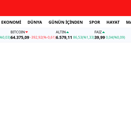
EKONOMİ
DÜNYA
GÜNÜN İÇİNDEN
SPOR
HAYAT
M
BITCOIN
ALTIN
FAİZ
64.375,09
6.579,11
39,99
%0,03)
-392,92
(%-0,61)
86,53
(%1,33)
0,04
(%0,09)