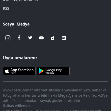
RSS
Sosyal Medya
Uygulamalarımız
www.sozcu.com.tr internet sitesinde yayınlanan yazı, haber ve
fotoğrafların her türlü telif hakkı Mega Ajans ve Rek. Tic. A.Ş'ye
aittir. İzin alınmadan, kaynak gösterilerek dahi
iktibas edilemez.
Copyright © 2023 - Tüm hakları saklıdır. Mega Ajans ve Rek.