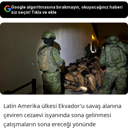
Google algoritmasına bırakmayın, okuyacağınız haberi
siz seçin! Tıkla ve ekle
Ekvador'u iç savaşa sürükleyen çete
savaşları sürerken cezaevlerinde çıkan
isyanlarda rehin alınan gardiyanlar günler
süren operasyonlar soncu kurtarıldı.
Latin Amerika ülkesi Ekvador'u savaş alanına
çeviren cezaevi isyanında sona gelinmesi
çatışmaların sona ereceği yönünde