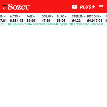
ALTIN
FAİZ
DOLAR
EURO
STERLIN
BITCOIN
ALT
01
6.534,45
39,99
47,59
55,06
64,22
64.917,01
6.5
,03)
38,36
(%0,59)
0,04
(%0,09)
0,03
(%0,06)
0,05
(%0,09)
0,12
(%0,19)
659,01
(%1,03)
38,3