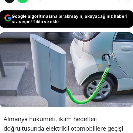
Google algoritmasına bırakmayın, okuyacağınız haberi
siz seçin! Tıkla ve ekle
Almanya 2029 yılına kadar elektrikli
otomobillere geçişi hızlandırmak için teşvik
paketi hazırladı. Geriye dönük olarak da
verilecek destek kapsamında çocuklu aileler
ön planda tutulacak.
Almanya hükümeti, iklim hedefleri
doğrultusunda elektrikli otomobillere geçişi