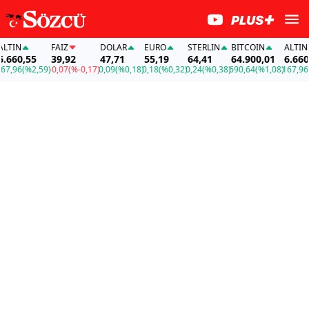
TIN
FAİZ
DOLAR
EURO
STERLIN
BITCOIN
ALTIN
660,55
39,92
47,71
55,19
64,41
64.900,01
6.660,5
,96
(%2,59)
-0,07
(%-0,17)
0,09
(%0,18)
0,18
(%0,32)
0,24
(%0,38)
690,64
(%1,08)
167,96
(%