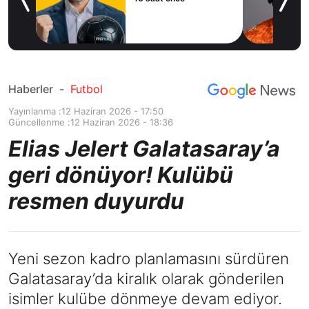
sözleşme imzaladı
16 saat önce
Haberler
-
Futbol
Yayınlanma :
12 Haziran 2026 - 17:50
Güncellenme :
12 Haziran 2026 - 18:36
Elias Jelert Galatasaray’a
geri dönüyor! Kulübü
resmen duyurdu
Yeni sezon kadro planlamasını sürdüren
Galatasaray’da kiralık olarak gönderilen
isimler kulübe dönmeye devam ediyor.