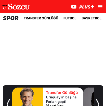
SPOR
TRANSFER GÜNLÜĞÜ
FUTBOL
BASKETBOL
nlüğü
Transfer Günlüğü
aşına
Real Madrid yıldız
oyuncuyla 7 yıllık