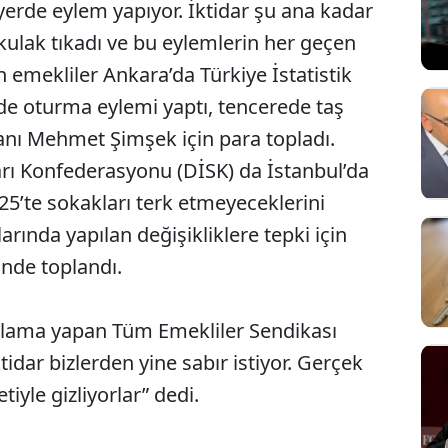
erde eylem yapıyor. İktidar şu ana kadar
ulak tıkadı ve bu eylemlerin her geçen
emekliler Ankara’da Türkiye İstatistik
e oturma eylemi yaptı, tencerede taş
anı Mehmet Şimşek için para topladı.
arı Konfederasyonu (DİSK) da İstanbul’da
25’te sokakları terk etmeyeceklerini
larında yapılan değişikliklere tepki için
nde toplandı.
klama yapan Tüm Emekliler Sendikası
dar bizlerden yine sabır istiyor. Gerçek
tiyle gizliyorlar” dedi.