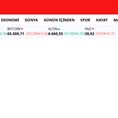
EKONOMİ
DÜNYA
GÜNÜN İÇİNDEN
SPOR
HAYAT
M
BITCOIN
ALTIN
FAİZ
65.009,71
6.660,55
39,92
0,38)
-220,29
(%-0,34)
167,96
(%2,59)
-0,07
(%-0,17)