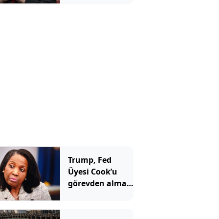
yatırımcılara
aynı mesajı
verdi
Trump, Fed
Üyesi Cook’u
görevden alma
girişimini
yeniden başlattı