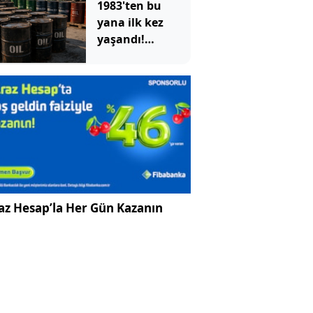
1983'ten bu
yana ilk kez
yaşandı!
ABD'nin devasa
depoları hızla
eriyor
az Hesap’la Her Gün Kazanın