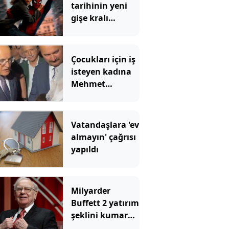
tarihinin yeni
gişe kralı
Örümcek Adam
rekoru yıktı
geçti
Çocukları için iş
isteyen kadına
Mehmet
Şimşek'ten
Kürtçe cevap
Vatandaşlara 'ev
almayın' çağrısı
yapıldı
Milyarder
Buffett 2 yatırım
şeklini kumara
benzetti ve tüm