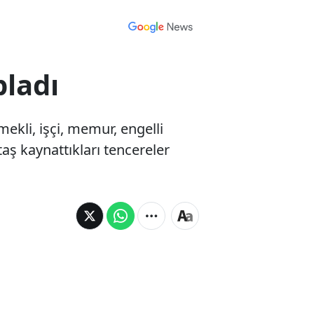
pladı
mekli, işçi, memur, engelli
 taş kaynattıkları tencereler