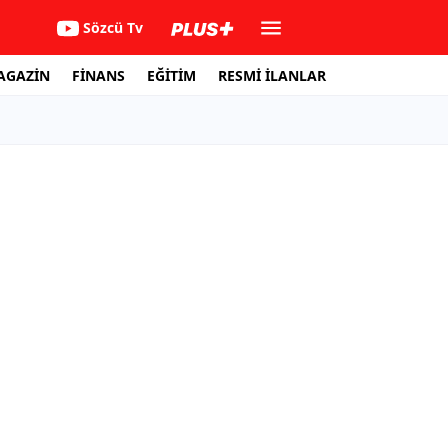
Sözcü Tv
AGAZİN
FİNANS
EĞİTİM
RESMİ İLANLAR