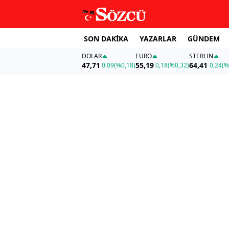
SON DAKİKA
YAZARLAR
GÜNDEM
DOLAR
EURO
STERLIN
47,71
55,19
64,41
0,09
(%0,18)
0,18
(%0,32)
0,24
(%