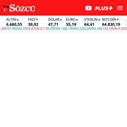
ALTIN
FAİZ
DOLAR
EURO
STERLIN
BITCOIN
ALT
6.660,55
39,92
47,71
55,19
64,41
64.830,19
6.6
)
167,96
(%2,59)
-0,07
(%-0,17)
0,09
(%0,18)
0,18
(%0,32)
0,24
(%0,38)
-192,59
(%-0,30)
167